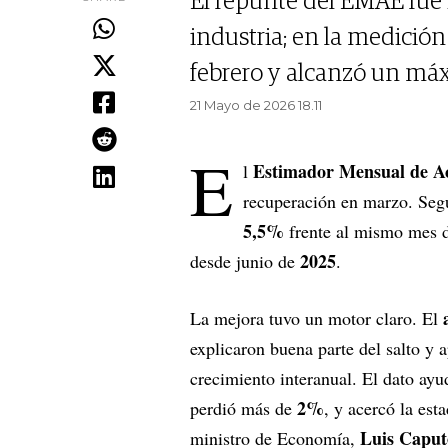
El repunte del EMAE fue i
industria; en la medición
febrero y alcanzó un máx
21 Mayo de 2026 18.11
E
Estimador Mensual de A
l
recuperación en marzo. Seg
5,5%
frente al mismo mes d
2025
desde junio de
.
La mejora tuvo un motor claro. El
explicaron buena parte del salto y
crecimiento interanual. El dato ayud
2%
perdió más de
, y acercó la est
Luis Caput
ministro de Economía,