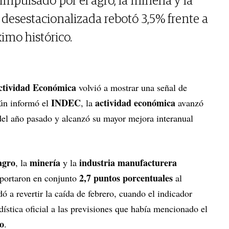
mpulsado por el agro, la minería y la
 desestacionalizada rebotó 3,5% frente a
imo histórico.
ctividad Económica
volvió a mostrar una señal de
INDEC
actividad económica
ún informó el
, la
avanzó
el año pasado y alcanzó su mayor mejora interanual
agro
minería
industria manufacturera
, la
y la
2,7 puntos porcentuales
 aportaron en conjunto
al
ó a revertir la caída de febrero, cuando el indicador
adística oficial a las previsiones que había mencionado el
o
.