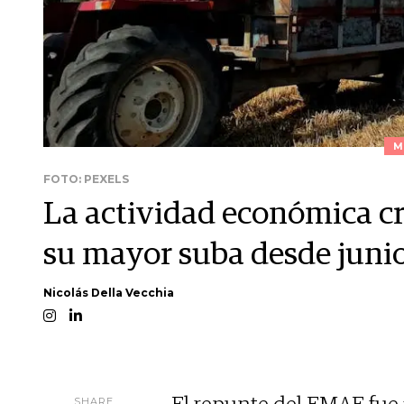
M
FOTO: PEXELS
La actividad económica c
su mayor suba desde juni
Nicolás Della Vecchia
SHARE