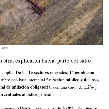
, agro
dustria explicaron buena parte del salto
15 sectores
14
a amplia. De los
relevados,
terminaron
sector público y defensa,
 rubro con baja interanual fue
al de afiliación obligatoria
1,2%
, con una caída de
y
orcentuales
al índice general.
Pesca
30,9%
ón apareció
, con una suba de
. También se