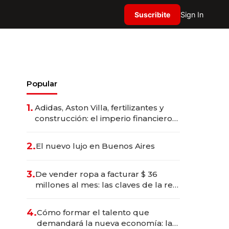
Suscribite
Sign In
Popular
1.
Adidas, Aston Villa, fertilizantes y
construcción: el imperio financiero
de Nassef Sawiris, el empresario
más rico de Egipto
2.
El nuevo lujo en Buenos Aires
3.
De vender ropa a facturar $ 36
millones al mes: las claves de la red
que conecta a 900 emprendedoras
4.
Cómo formar el talento que
demandará la nueva economía: las