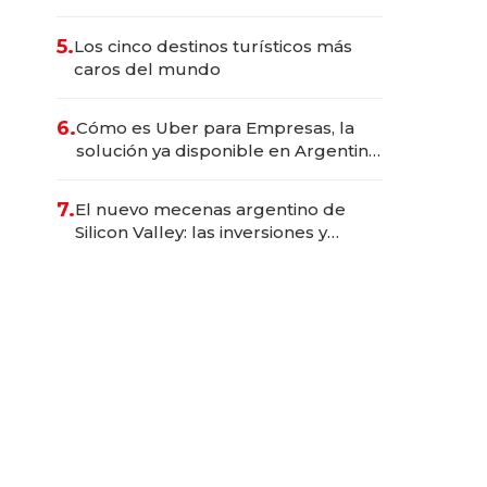
habilidades clave que hoy busca
Techint para sus equipos
5.
Los cinco destinos turísticos más
caros del mundo
6.
Cómo es Uber para Empresas, la
solución ya disponible en Argentina
para ahorrar hasta un 25% en viajes
7.
El nuevo mecenas argentino de
Silicon Valley: las inversiones y
mentorías de Guillermo Rauch para
construir los próximos unicornios