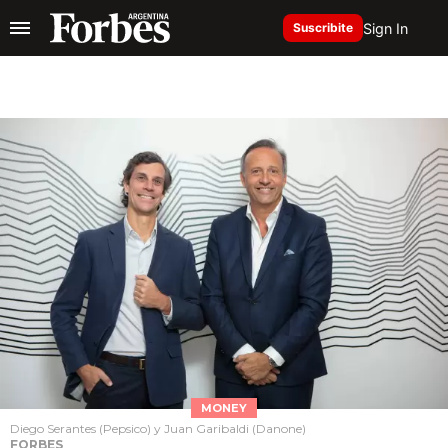
Sign In
Suscribite
MONEY
Diego Serantes (Pepsico) y Juan Garibaldi (Danone)
FORBES