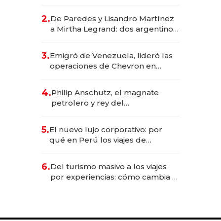
abogado y construyó un imperio
gastronómico que revoluciona
2.
De Paredes y Lisandro Martínez
las marcas "fast premium"
a Mirtha Legrand: dos argentinos
impulsan el negocio del wellness
deportivo y el cuidado corporal
3.
Emigró de Venezuela, lideró las
operaciones de Chevron en
EE.UU. y hoy es la única mujer
CEO en Vaca Muerta
4.
Philip Anschutz, el magnate
petrolero y rey del
entretenimiento que va por la
licitación de Tecnópolis junto a
5.
El nuevo lujo corporativo: por
Fénix
qué en Perú los viajes de
negocios dejan de ser reuniones
para convertirse en experiencias
6.
Del turismo masivo a los viajes
transformadoras
por experiencias: cómo cambia el
negocio de la asistencia al viajero