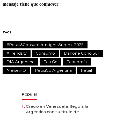
mensaje tiene que conmover
".
TAGS
#Retail&ConsumerInsightsSummit2025
#Trendsity
Consumo
Danone Cono Sur
DIA Argentina
Eco Go
Economía
NielsenIQ
PepsiCo Argentina
Retail
Popular
1.
Creció en Venezuela, llegó a la
Argentina con su título de