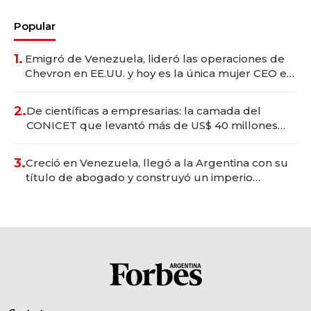
Popular
1.
Emigró de Venezuela, lideró las operaciones de
Chevron en EE.UU. y hoy es la única mujer CEO en
Vaca Muerta
2.
De científicas a empresarias: la camada del
CONICET que levantó más de US$ 40 millones
para fundar startups biotech
3.
Creció en Venezuela, llegó a la Argentina con su
título de abogado y construyó un imperio
gastronómico que revoluciona las marcas "fast
premium"