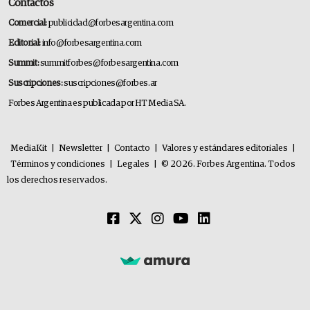
Contactos
Comercial:
publicidad@forbesargentina.com
Editorial:
info@forbesargentina.com
Summit:
summitforbes@forbesargentina.com
Suscripciones:
suscripciones@forbes.ar
Forbes Argentina es publicada por HT Media SA.
MediaKit
|
Newsletter
|
Contacto
|
Valores y estándares editoriales
|
Términos y condiciones
|
Legales
|
© 2026. Forbes Argentina. Todos
los derechos reservados.