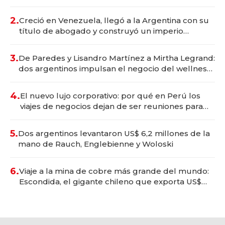
Vaca Muerta
2.
Creció en Venezuela, llegó a la Argentina con su
título de abogado y construyó un imperio
gastronómico que revoluciona las marcas "fast
premium"
3.
De Paredes y Lisandro Martínez a Mirtha Legrand:
dos argentinos impulsan el negocio del wellness
deportivo y el cuidado corporal
4.
El nuevo lujo corporativo: por qué en Perú los
viajes de negocios dejan de ser reuniones para
convertirse en experiencias transformadoras
5.
Dos argentinos levantaron US$ 6,2 millones de la
mano de Rauch, Englebienne y Woloski
6.
Viaje a la mina de cobre más grande del mundo:
Escondida, el gigante chileno que exporta US$
14.000 millones anuales