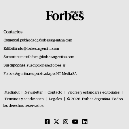
Contactos
Comercial:
publicidad@forbesargentina.com
Editorial:
info@forbesargentina.com
Summit:
summitforbes@forbesargentina.com
Suscripciones:
suscripciones@forbes.ar
Forbes Argentina es publicada por HT Media SA.
MediaKit
|
Newsletter
|
Contacto
|
Valores y estándares editoriales
|
Términos y condiciones
|
Legales
|
© 2026. Forbes Argentina. Todos
los derechos reservados.