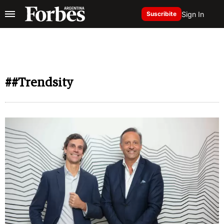
Sign In
Suscribite
##Trendsity