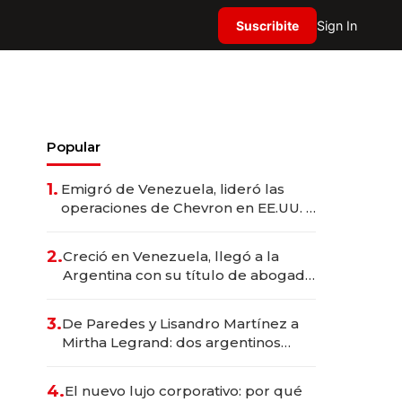
Suscribite
Sign In
Popular
1.
Emigró de Venezuela, lideró las
operaciones de Chevron en EE.UU. y
hoy es la única mujer CEO en Vaca
Muerta
2.
Creció en Venezuela, llegó a la
Argentina con su título de abogado
y construyó un imperio
gastronómico que revoluciona las
3.
De Paredes y Lisandro Martínez a
marcas "fast premium"
Mirtha Legrand: dos argentinos
impulsan el negocio del wellness
deportivo y el cuidado corporal
4.
El nuevo lujo corporativo: por qué