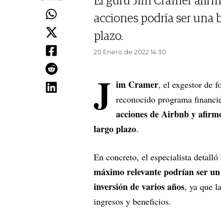
El gurú Jim Cramer afirmó
acciones podría ser una
plazo.
20 Enero de 2022 14.30
J
im Cramer
, el exgestor de 
reconocido programa financi
acciones de Airbnb y afir
largo plazo
.
En concreto, el especialista detall
máximo relevante podrían ser un
inversión de varios años
, ya que l
ingresos y beneficios.