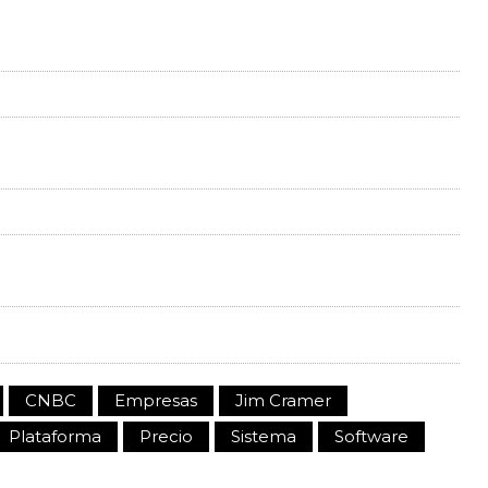
CNBC
Empresas
Jim Cramer
Plataforma
Precio
Sistema
Software