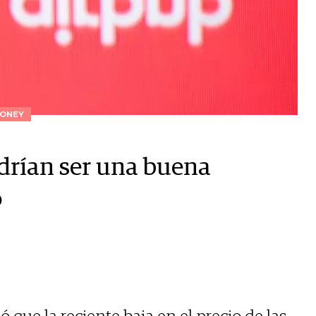
ONEY
drían ser una buena
o