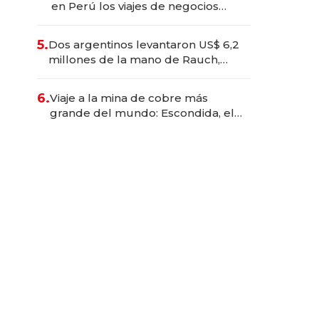
en Perú los viajes de negocios
dejan de ser reuniones para
convertirse en experiencias
5.
Dos argentinos levantaron US$ 6,2
transformadoras
millones de la mano de Rauch,
Englebienne y Woloski
6.
Viaje a la mina de cobre más
grande del mundo: Escondida, el
gigante chileno que exporta US$
14.000 millones anuales