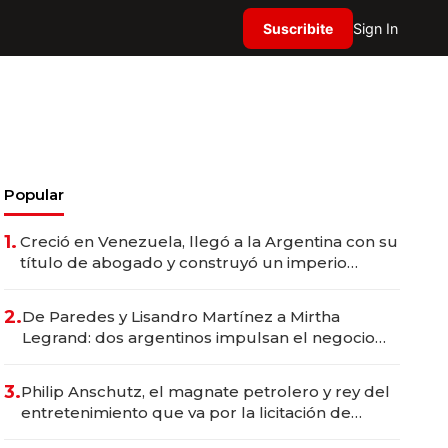
Suscribite
Sign In
Popular
1.
Creció en Venezuela, llegó a la Argentina con su
título de abogado y construyó un imperio
gastronómico que revoluciona las marcas "fast
premium"
2.
De Paredes y Lisandro Martínez a Mirtha
Legrand: dos argentinos impulsan el negocio
del wellness deportivo y el cuidado corporal
3.
Philip Anschutz, el magnate petrolero y rey del
entretenimiento que va por la licitación de
Tecnópolis junto a Fénix