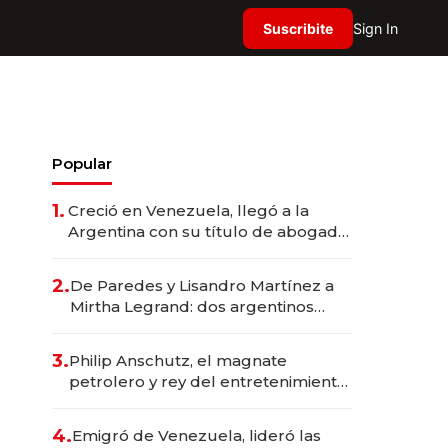
Suscribite
Sign In
Popular
1.
Creció en Venezuela, llegó a la
Argentina con su título de abogado
y construyó un imperio
gastronómico que revoluciona las
2.
De Paredes y Lisandro Martínez a
marcas "fast premium"
Mirtha Legrand: dos argentinos
impulsan el negocio del wellness
deportivo y el cuidado corporal
3.
Philip Anschutz, el magnate
petrolero y rey del entretenimiento
que va por la licitación de
Tecnópolis junto a Fénix
4.
Emigró de Venezuela, lideró las