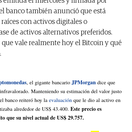
s emitida el miércoles y firmada por
 el banco también anunció que está
aíces con activos digitales o
ase de activos alternativos preferidos.
 que vale realmente hoy el Bitcoin y qué
.
iptomonedas
JPMorgan
, el gigante bancario
dice que
nfravalorado. Manteniendo su estimación del valor justo
el banco reiteró hoy la
evaluación
que le dio al activo en
Este precio es
tizaba alrededor de US$ 43.400.
 que su nivel actual de US$ 29.757.