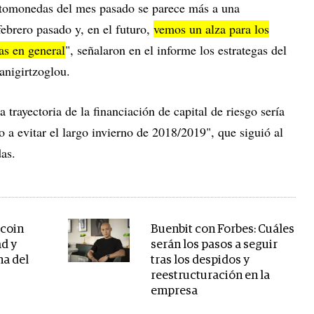
ptomonedas del mes pasado se parece más a una
febrero pasado y, en el futuro,
vemos un alza para los
as en general
", señalaron en el informe los estrategas del
anigirtzoglou.
 trayectoria de la financiación de capital de riesgo sería
o a evitar el largo invierno de 2018/2019", que siguió al
das.
tcoin
Buenbit con Forbes: Cuáles
ad y
serán los pasos a seguir
ma del
tras los despidos y
reestructuración en la
empresa