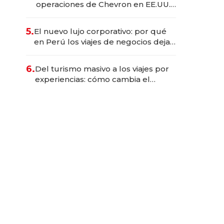
operaciones de Chevron en EE.UU.
y hoy es la única mujer CEO en Vaca
Muerta
5.
El nuevo lujo corporativo: por qué
en Perú los viajes de negocios dejan
de ser reuniones para convertirse
en experiencias transformadoras
6.
Del turismo masivo a los viajes por
experiencias: cómo cambia el
negocio de la asistencia al viajero