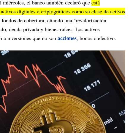
el miércoles, el banco también declaró que
está
activos digitales o criptográficos como su clase de activos
 fondos de cobertura, citando una "revalorización
ado, deuda privada y bienes raíces. Los activos
acciones
en a inversiones que no son
, bonos o efectivo.