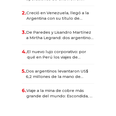
EE.UU. y hoy es la única mujer
CEO en Vaca Muerta
2.
Creció en Venezuela, llegó a la
Argentina con su título de
abogado y construyó un imperio
gastronómico que revoluciona
3.
De Paredes y Lisandro Martínez
las marcas "fast premium"
a Mirtha Legrand: dos argentinos
impulsan el negocio del wellness
deportivo y el cuidado corporal
4.
El nuevo lujo corporativo: por
qué en Perú los viajes de
negocios dejan de ser reuniones
para convertirse en experiencias
5.
Dos argentinos levantaron US$
transformadoras
6,2 millones de la mano de
Rauch, Englebienne y Woloski
6.
Viaje a la mina de cobre más
grande del mundo: Escondida, el
gigante chileno que exporta US$
14.000 millones anuales