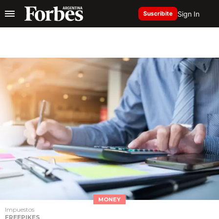
Sign In
Suscribite
MONEY
Impuestos
FREEPIKES