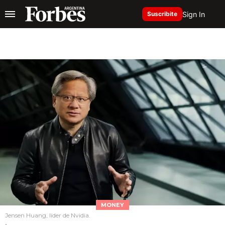
Sign In
Suscribite
MONEY
Jensen Huang, líder de Nvidia.
.