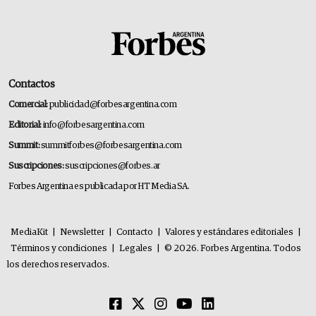
Contactos
Comercial:
publicidad@forbesargentina.com
Editorial:
info@forbesargentina.com
Summit:
summitforbes@forbesargentina.com
Suscripciones:
suscripciones@forbes.ar
Forbes Argentina es publicada por HT Media SA.
MediaKit
|
Newsletter
|
Contacto
|
Valores y estándares editoriales
|
Términos y condiciones
|
Legales
|
© 2026. Forbes Argentina. Todos
los derechos reservados.