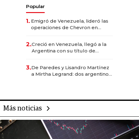
Popular
1.
Emigró de Venezuela, lideró las
operaciones de Chevron en
EE.UU. y hoy es la única mujer
CEO en Vaca Muerta
2.
Creció en Venezuela, llegó a la
Argentina con su título de
abogado y construyó un imperio
gastronómico que revoluciona
3.
De Paredes y Lisandro Martínez
las marcas "fast premium"
a Mirtha Legrand: dos argentinos
impulsan el negocio del wellness
deportivo y el cuidado corporal
Más noticias