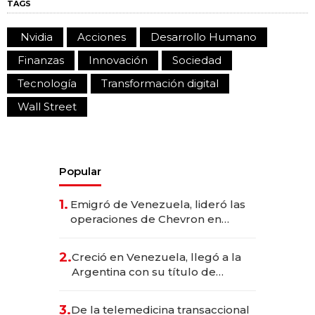
TAGS
Nvidia
Acciones
Desarrollo Humano
Finanzas
Innovación
Sociedad
Tecnología
Transformación digital
Wall Street
Popular
1.
Emigró de Venezuela, lideró las
operaciones de Chevron en
EE.UU. y hoy es la única mujer
CEO en Vaca Muerta
2.
Creció en Venezuela, llegó a la
Argentina con su título de
abogado y construyó un imperio
gastronómico que revoluciona
3.
De la telemedicina transaccional