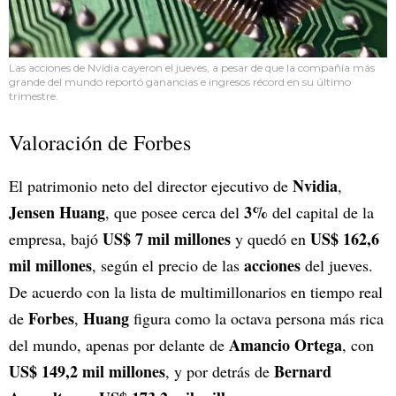
Las acciones de Nvidia cayeron el jueves, a pesar de que la compañía más
grande del mundo reportó ganancias e ingresos récord en su último
trimestre.
Valoración de Forbes
Nvidia
El patrimonio neto del director ejecutivo de
,
Jensen Huang
3%
, que posee cerca del
del capital de la
US$ 7 mil millones
US$ 162,6
empresa, bajó
y quedó en
mil millones
acciones
, según el precio de las
del jueves.
De acuerdo con la lista de multimillonarios en tiempo real
Forbes
Huang
de
,
figura como la octava persona más rica
Amancio Ortega
del mundo, apenas por delante de
, con
US$ 149,2 mil millones
Bernard
, y por detrás de