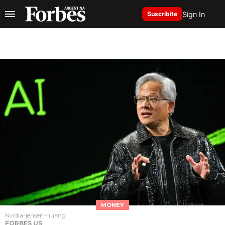
Sign In
Suscribite
MONEY
Nvidia-jensen-huang
FORBES US