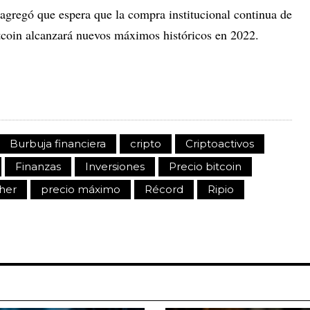
 agregó que espera que la compra institucional continua de
itcoin alcanzará nuevos máximos históricos en 2022.
Burbuja financiera
cripto
Criptoactivos
Finanzas
Inversiones
Precio bitcoin
ther
precio máximo
Récord
Ripio