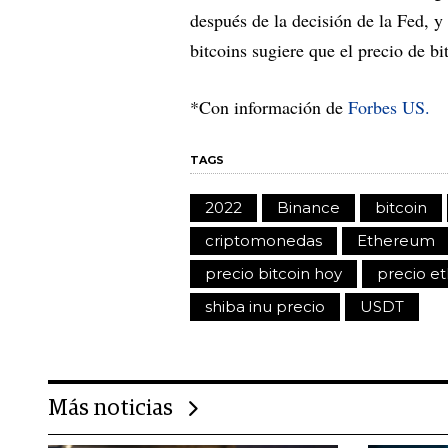
después de la decisión de la Fed, y
bitcoins sugiere que el precio de b
*Con información de
Forbes US.
TAGS
2022
Binance
bitcoin
criptomonedas
Ethereum
precio bitcoin hoy
precio e
shiba inu precio
USDT
Más noticias