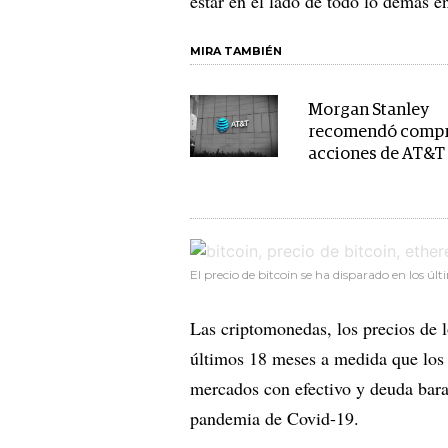
estar en el lado de todo lo demás e
MIRA TAMBIÉN
Morgan Stanley
recomendó comp
acciones de AT&T
El precio de bitcoin se ha disparado en los úl
Las criptomonedas, los precios de l
últimos 18 meses a medida que los 
mercados con efectivo y deuda bara
pandemia de Covid-19.