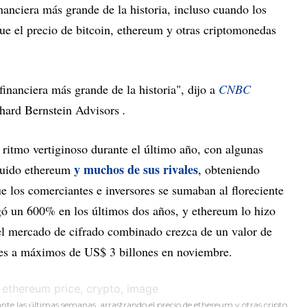
nanciera más grande de la historia, incluso cuando los
que el precio de bitcoin, ethereum y otras criptomonedas
inanciera más grande de la historia", dijo a
CNBC
ichard Bernstein Advisors
.
n ritmo vertiginoso durante el último año, con algunas
y muchos de sus rivales
luido ethereum
, obteniendo
 los comerciantes e inversores se sumaban al floreciente
gó un 600% en los últimos dos años, y ethereum lo hizo
el mercado de cifrado combinado crezca de un valor de
es a máximos de US$ 3 billones en noviembre.
nte las últimas semanas, arrastrando el precio de ethereum y otras cripto.