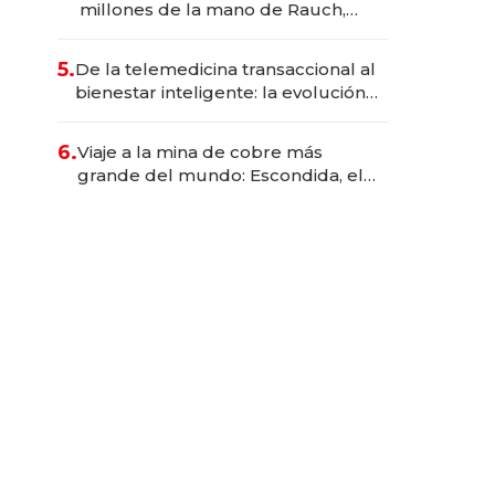
millones de la mano de Rauch,
Englebienne y Woloski
5.
De la telemedicina transaccional al
bienestar inteligente: la evolución
de doc24 para transformar a las
organizaciones
6.
Viaje a la mina de cobre más
grande del mundo: Escondida, el
gigante chileno que exporta US$
14.000 millones anuales