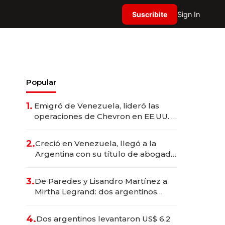
Suscribite
Sign In
Popular
1.
Emigró de Venezuela, lideró las
operaciones de Chevron en EE.UU. y
hoy es la única mujer CEO en Vaca
Muerta
2.
Creció en Venezuela, llegó a la
Argentina con su título de abogado
y construyó un imperio
gastronómico que revoluciona las
3.
De Paredes y Lisandro Martínez a
marcas "fast premium"
Mirtha Legrand: dos argentinos
impulsan el negocio del wellness
deportivo y el cuidado corporal
4.
Dos argentinos levantaron US$ 6,2