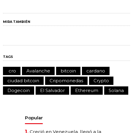
MIRA TAMBIÉN
TAGS
cro
Avalanche
bitcoin
cardano
ciudad bitcoin
Cripomonedas
Crypto
Dogecoin
El Salvador
Ethereum
Solana
Popular
1.
Creció en Venezuela, llegó a la