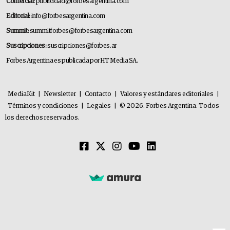
Comercial:
publicidad@forbesargentina.com
Editorial:
info@forbesargentina.com
Summit:
summitforbes@forbesargentina.com
Suscripciones:
suscripciones@forbes.ar
Forbes Argentina es publicada por HT Media SA.
MediaKit
|
Newsletter
|
Contacto
|
Valores y estándares editoriales
|
Términos y condiciones
|
Legales
|
© 2026. Forbes Argentina. Todos
los derechos reservados.