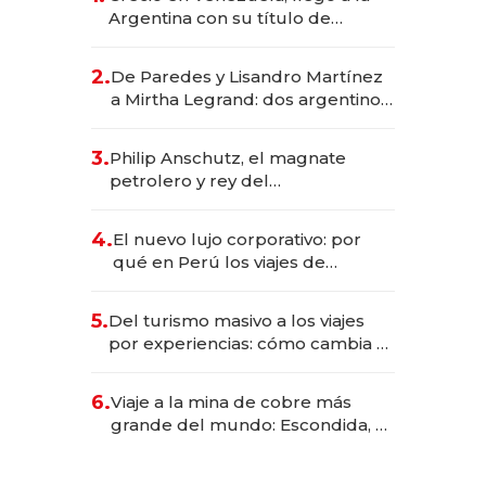
Argentina con su título de
abogado y construyó un imperio
gastronómico que revoluciona
2.
De Paredes y Lisandro Martínez
las marcas "fast premium"
a Mirtha Legrand: dos argentinos
impulsan el negocio del wellness
deportivo y el cuidado corporal
3.
Philip Anschutz, el magnate
petrolero y rey del
entretenimiento que va por la
licitación de Tecnópolis junto a
4.
El nuevo lujo corporativo: por
Fénix
qué en Perú los viajes de
negocios dejan de ser reuniones
para convertirse en experiencias
5.
Del turismo masivo a los viajes
transformadoras
por experiencias: cómo cambia el
negocio de la asistencia al viajero
6.
Viaje a la mina de cobre más
grande del mundo: Escondida, el
gigante chileno que exporta US$
14.000 millones anuales