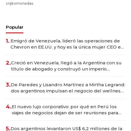
criptomonedas.
Popular
1.
Emigró de Venezuela, lideró las operaciones de
Chevron en EE.UU. y hoy es la única mujer CEO en
Vaca Muerta
2.
Creció en Venezuela, llegó a la Argentina con su
título de abogado y construyó un imperio
gastronómico que revoluciona las marcas "fast
premium"
3.
De Paredes y Lisandro Martínez a Mirtha Legrand:
dos argentinos impulsan el negocio del wellness
deportivo y el cuidado corporal
4.
El nuevo lujo corporativo: por qué en Perú los
viajes de negocios dejan de ser reuniones para
convertirse en experiencias transformadoras
5.
Dos argentinos levantaron US$ 6,2 millones de la