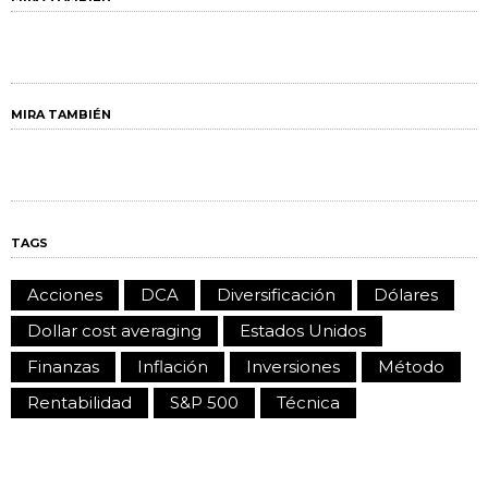
MIRA TAMBIÉN
TAGS
Acciones
DCA
Diversificación
Dólares
Dollar cost averaging
Estados Unidos
Finanzas
Inflación
Inversiones
Método
Rentabilidad
S&P 500
Técnica