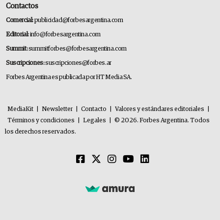
Contactos
Comercial:
publicidad@forbesargentina.com
Editorial:
info@forbesargentina.com
Summit:
summitforbes@forbesargentina.com
Suscripciones:
suscripciones@forbes.ar
Forbes Argentina es publicada por HT Media SA.
MediaKit
|
Newsletter
|
Contacto
|
Valores y estándares editoriales
|
Términos y condiciones
|
Legales
|
© 2026. Forbes Argentina. Todos
los derechos reservados.