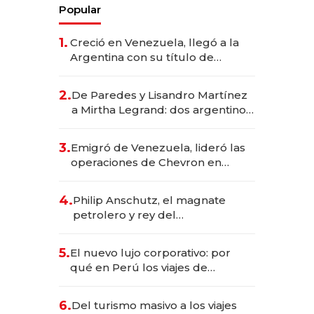
Popular
1.
Creció en Venezuela, llegó a la
Argentina con su título de
abogado y construyó un imperio
gastronómico que revoluciona
2.
De Paredes y Lisandro Martínez
las marcas "fast premium"
a Mirtha Legrand: dos argentinos
impulsan el negocio del wellness
deportivo y el cuidado corporal
3.
Emigró de Venezuela, lideró las
operaciones de Chevron en
EE.UU. y hoy es la única mujer
CEO en Vaca Muerta
4.
Philip Anschutz, el magnate
petrolero y rey del
entretenimiento que va por la
licitación de Tecnópolis junto a
5.
El nuevo lujo corporativo: por
Fénix
qué en Perú los viajes de
negocios dejan de ser reuniones
para convertirse en experiencias
6.
Del turismo masivo a los viajes
transformadoras