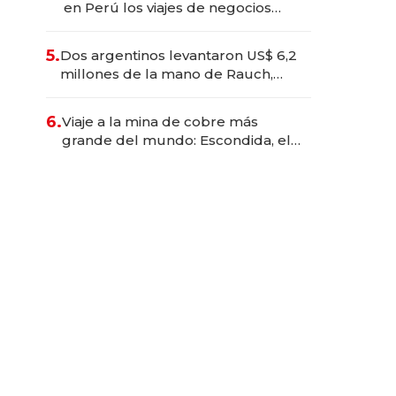
en Perú los viajes de negocios
dejan de ser reuniones para
convertirse en experiencias
5.
Dos argentinos levantaron US$ 6,2
transformadoras
millones de la mano de Rauch,
Englebienne y Woloski
6.
Viaje a la mina de cobre más
grande del mundo: Escondida, el
gigante chileno que exporta US$
14.000 millones anuales