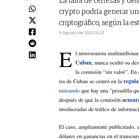
La falta de certezas y def
crypto podría generar un
criptográfico, según la es
9 Agosto de 2022 10.23
E
l inversionista multimillon
Cuban
, nunca ocultó su de
la comisión “sin valor”. En 
regula
ira de Cuban se centró en la
tuiteando
que hay una "pesadilla que
acusar
después de que la comisión
involucradas de tráfico de informac
El caso, ampliamente publicitado, 
dólares en ganancias en el transcur