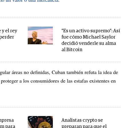
 y el rey
"Es un activo supremo": Así
 perder
fue cómo Michael Saylor
decidió venderle su alma
al Bitcoin
egular áreas no definidas, Cuban también refuta la idea de
 proteger a los consumidores de las estafas existentes en
mpresa
Analistas crypto se
um para
preparan para que el