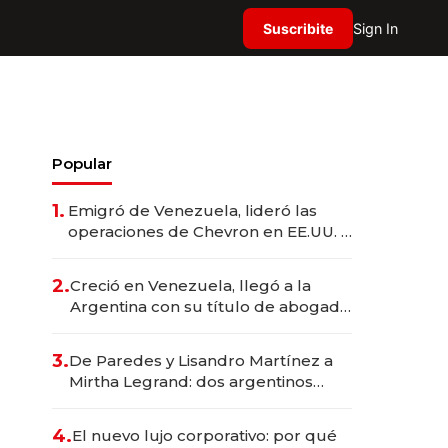
Suscribite
Sign In
Popular
1.
Emigró de Venezuela, lideró las
operaciones de Chevron en EE.UU. y
hoy es la única mujer CEO en Vaca
Muerta
2.
Creció en Venezuela, llegó a la
Argentina con su título de abogado
y construyó un imperio
gastronómico que revoluciona las
3.
De Paredes y Lisandro Martínez a
marcas "fast premium"
Mirtha Legrand: dos argentinos
impulsan el negocio del wellness
deportivo y el cuidado corporal
4.
El nuevo lujo corporativo: por qué