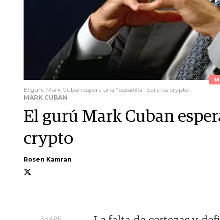
M
El gurú Mark Cuban espera una “pesadilla” para las crypto
MARK CUBAN
El gurú Mark Cuban espera
crypto
Rosen Kamran
SHARE