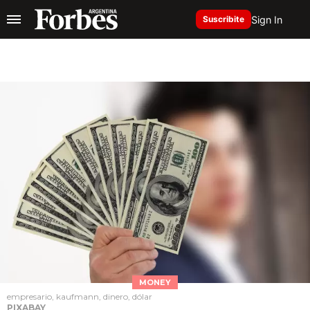
Sign In
Suscribite
MONEY
empresario, kaufmann, dinero, dólar
PIXABAY