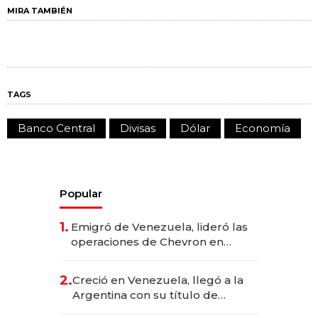
MIRA TAMBIÉN
TAGS
Banco Central
Divisas
Dólar
Economía
Popular
1.
Emigró de Venezuela, lideró las
operaciones de Chevron en
EE.UU. y hoy es la única mujer
CEO en Vaca Muerta
2.
Creció en Venezuela, llegó a la
Argentina con su título de
abogado y construyó un imperio