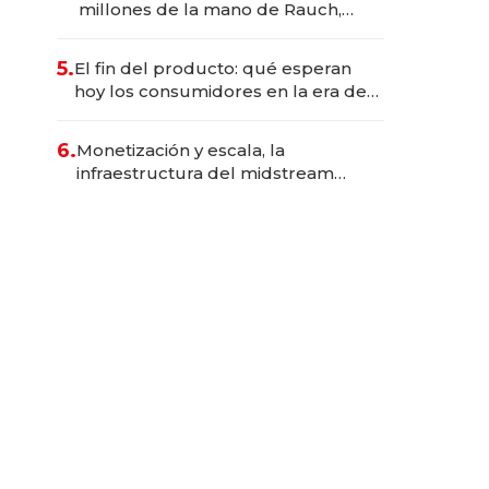
millones de la mano de Rauch,
Englebienne y Woloski
5.
El fin del producto: qué esperan
hoy los consumidores en la era de
las experiencias inteligentes
6.
Monetización y escala, la
infraestructura del midstream
busca destrabar el potencial de
Vaca Muerta