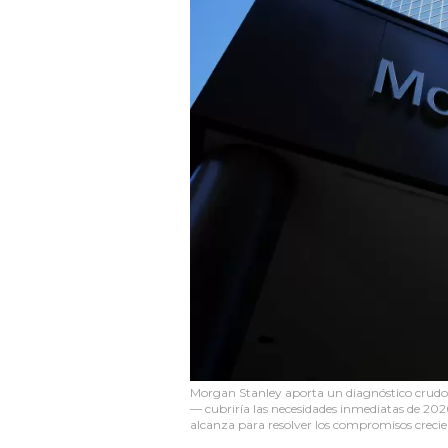
Morgan Stanley aporta un diagnóstico crudo
— cubriría las necesidades inmediatas de 20
alcanza para resolver los compromisos crecie