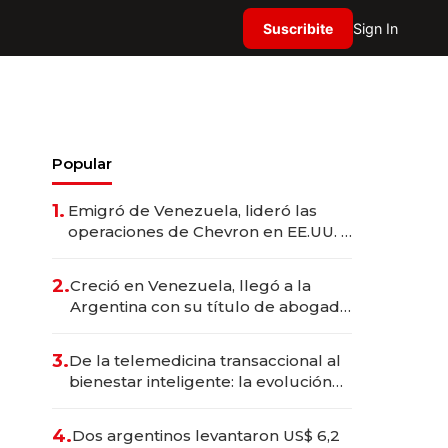
Suscribite
Sign In
Popular
1.
Emigró de Venezuela, lideró las
operaciones de Chevron en EE.UU. y
hoy es la única mujer CEO en Vaca
Muerta
2.
Creció en Venezuela, llegó a la
Argentina con su título de abogado
y construyó un imperio
gastronómico que revoluciona las
3.
De la telemedicina transaccional al
marcas "fast premium"
bienestar inteligente: la evolución
de doc24 para transformar a las
organizaciones
4.
Dos argentinos levantaron US$ 6,2