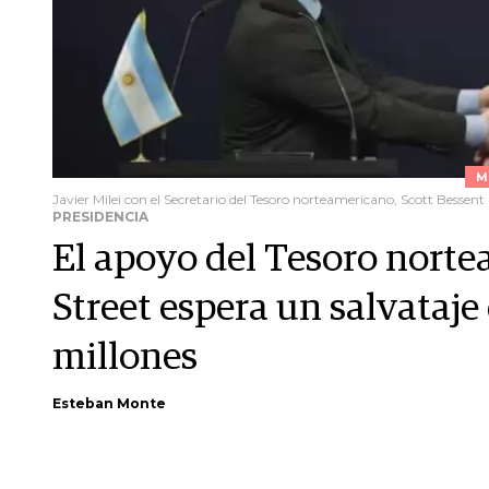
M
Javier Milei con el Secretario del Tesoro norteamericano, Scott Bessent
PRESIDENCIA
El apoyo del Tesoro norte
Street espera un salvataj
millones
Esteban Monte