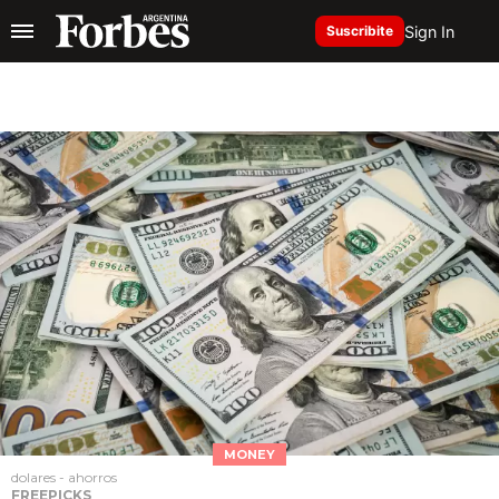
Sign In
Suscribite
MONEY
dolares - ahorros
FREEPICKS