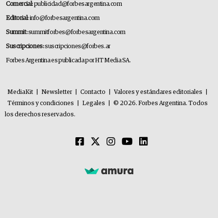
Comercial:
publicidad@forbesargentina.com
Editorial:
info@forbesargentina.com
Summit:
summitforbes@forbesargentina.com
Suscripciones:
suscripciones@forbes.ar
Forbes Argentina es publicada por HT Media SA.
MediaKit
|
Newsletter
|
Contacto
|
Valores y estándares editoriales
|
Términos y condiciones
|
Legales
|
© 2026. Forbes Argentina. Todos
los derechos reservados.