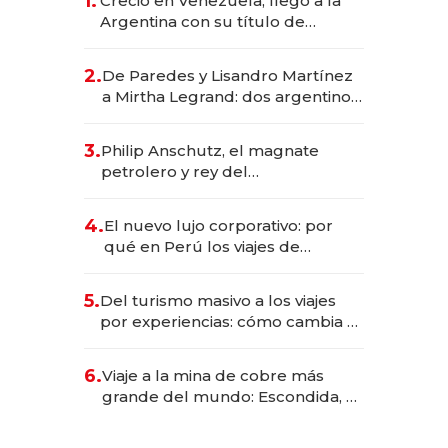
1.
Creció en Venezuela, llegó a la
Argentina con su título de
abogado y construyó un imperio
gastronómico que revoluciona
2.
De Paredes y Lisandro Martínez
las marcas "fast premium"
a Mirtha Legrand: dos argentinos
impulsan el negocio del wellness
deportivo y el cuidado corporal
3.
Philip Anschutz, el magnate
petrolero y rey del
entretenimiento que va por la
licitación de Tecnópolis junto a
4.
El nuevo lujo corporativo: por
Fénix
qué en Perú los viajes de
negocios dejan de ser reuniones
para convertirse en experiencias
5.
Del turismo masivo a los viajes
transformadoras
por experiencias: cómo cambia el
negocio de la asistencia al viajero
6.
Viaje a la mina de cobre más
grande del mundo: Escondida, el
gigante chileno que exporta US$
14.000 millones anuales