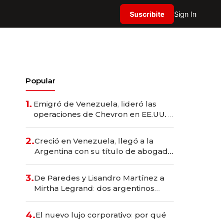
Suscribite
Sign In
Popular
1.
Emigró de Venezuela, lideró las
operaciones de Chevron en EE.UU. y
hoy es la única mujer CEO en Vaca
Muerta
2.
Creció en Venezuela, llegó a la
Argentina con su título de abogado
y construyó un imperio
gastronómico que revoluciona las
3.
De Paredes y Lisandro Martínez a
marcas "fast premium"
Mirtha Legrand: dos argentinos
impulsan el negocio del wellness
deportivo y el cuidado corporal
4.
El nuevo lujo corporativo: por qué