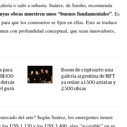
alería o salir a subasta. Suárez, de Saisho, recomienda
 cuyas obras muestren unos “buenos fundamentales”
. Es
o para que los comisarios se fijen en ellas. Esto se traduce
uenten con profundidad conceptual, que sean innovadores,
a para
Boom de criptoarte: una
S$ 100
galería argentina de NFT
 detrás
ya reúne a 1.500 artistas y
el gurú
2.500 obras
 mercado del arte? Según Suárez, los emergentes tienen
re los US$ 1.130 y los US$ 3.400, algo “accesible” en su