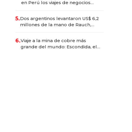
en Perú los viajes de negocios
dejan de ser reuniones para
convertirse en experiencias
5.
Dos argentinos levantaron US$ 6,2
transformadoras
millones de la mano de Rauch,
Englebienne y Woloski
6.
Viaje a la mina de cobre más
grande del mundo: Escondida, el
gigante chileno que exporta US$
14.000 millones anuales