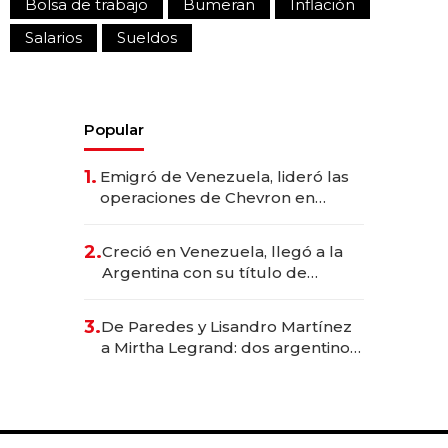
Bolsa de trabajo
Bumeran
Inflación
Salarios
Sueldos
Popular
1.
Emigró de Venezuela, lideró las
operaciones de Chevron en
EE.UU. y hoy es la única mujer
CEO en Vaca Muerta
2.
Creció en Venezuela, llegó a la
Argentina con su título de
abogado y construyó un imperio
gastronómico que revoluciona
3.
De Paredes y Lisandro Martínez
las marcas "fast premium"
a Mirtha Legrand: dos argentinos
impulsan el negocio del wellness
deportivo y el cuidado corporal