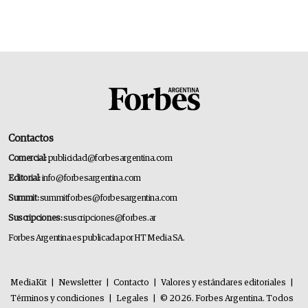
Contactos
Comercial:
publicidad@forbesargentina.com
Editorial:
info@forbesargentina.com
Summit:
summitforbes@forbesargentina.com
Suscripciones:
suscripciones@forbes.ar
Forbes Argentina es publicada por HT Media SA.
MediaKit
|
Newsletter
|
Contacto
|
Valores y estándares editoriales
|
Términos y condiciones
|
Legales
|
© 2026. Forbes Argentina. Todos