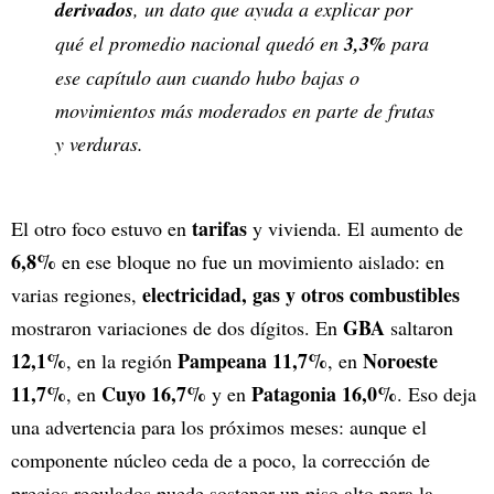
derivados
, un dato que ayuda a explicar por
qué el promedio nacional quedó en
3,3%
para
ese capítulo aun cuando hubo bajas o
movimientos más moderados en parte de frutas
y verduras.
tarifas
El otro foco estuvo en
y vivienda. El aumento de
6,8%
en ese bloque no fue un movimiento aislado: en
electricidad, gas y otros combustibles
varias regiones,
GBA
mostraron variaciones de dos dígitos. En
saltaron
12,1%
Pampeana
11,7%
Noroeste
, en la región
, en
11,7%
Cuyo
16,7%
Patagonia
16,0%
, en
y en
. Eso deja
una advertencia para los próximos meses: aunque el
componente núcleo ceda de a poco, la corrección de
precios regulados puede sostener un piso alto para la