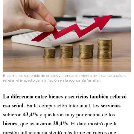
El aumento sostenido de precios y el encarecimiento de la canasta básica
reflejan el impacto de la inflación en la economía familiar.
La diferencia entre bienes y servicios también reforzó
esa señal.
servicios
En la comparación interanual, los
43,4%
subieron
y quedaron muy por encima de los
bienes
28,4%
, que avanzaron
. El dato mostró que la
presión inflacionaria siguió más firme en rubros que