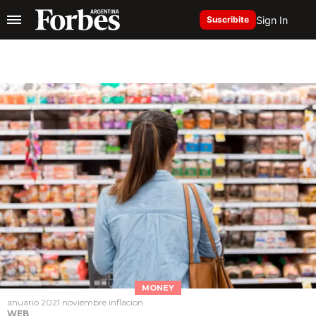
Sign In
Suscribite
MONEY
anuario 2021 noviembre inflacion
WEB