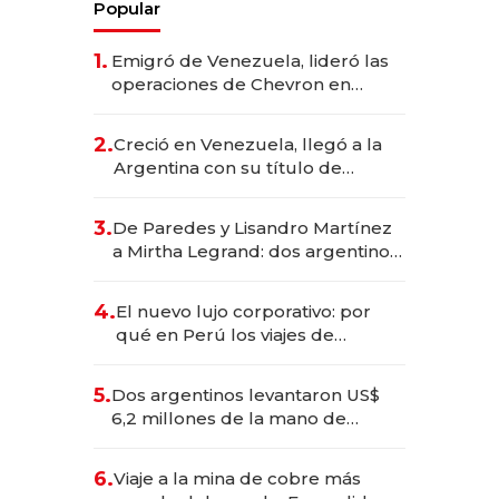
Popular
1.
Emigró de Venezuela, lideró las
operaciones de Chevron en
EE.UU. y hoy es la única mujer
CEO en Vaca Muerta
2.
Creció en Venezuela, llegó a la
Argentina con su título de
abogado y construyó un imperio
gastronómico que revoluciona
3.
De Paredes y Lisandro Martínez
las marcas "fast premium"
a Mirtha Legrand: dos argentinos
impulsan el negocio del wellness
deportivo y el cuidado corporal
4.
El nuevo lujo corporativo: por
qué en Perú los viajes de
negocios dejan de ser reuniones
para convertirse en experiencias
5.
Dos argentinos levantaron US$
transformadoras
6,2 millones de la mano de
Rauch, Englebienne y Woloski
6.
Viaje a la mina de cobre más