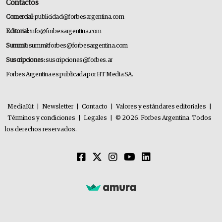
Contactos
Comercial:
publicidad@forbesargentina.com
Editorial:
info@forbesargentina.com
Summit:
summitforbes@forbesargentina.com
Suscripciones:
suscripciones@forbes.ar
Forbes Argentina es publicada por HT Media SA.
MediaKit
|
Newsletter
|
Contacto
|
Valores y estándares editoriales
|
Términos y condiciones
|
Legales
|
© 2026. Forbes Argentina. Todos
los derechos reservados.