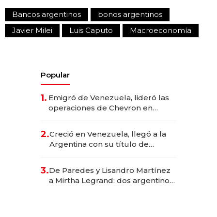
Bancos argentinos
bonos argentinos
Javier Milei
Luis Caputo
Macroeconomía
Popular
1.
Emigró de Venezuela, lideró las
operaciones de Chevron en
EE.UU. y hoy es la única mujer
CEO en Vaca Muerta
2.
Creció en Venezuela, llegó a la
Argentina con su título de
abogado y construyó un imperio
gastronómico que revoluciona
3.
De Paredes y Lisandro Martínez
las marcas "fast premium"
a Mirtha Legrand: dos argentinos
impulsan el negocio del wellness
deportivo y el cuidado corporal