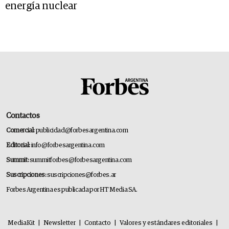
energía nuclear
Contactos
Comercial:
publicidad@forbesargentina.com
Editorial:
info@forbesargentina.com
Summit:
summitforbes@forbesargentina.com
Suscripciones:
suscripciones@forbes.ar
Forbes Argentina es publicada por HT Media SA.
MediaKit
|
Newsletter
|
Contacto
|
Valores y estándares editoriales
|