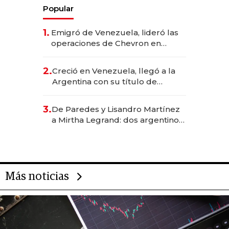
Popular
1.
Emigró de Venezuela, lideró las
operaciones de Chevron en
EE.UU. y hoy es la única mujer
CEO en Vaca Muerta
2.
Creció en Venezuela, llegó a la
Argentina con su título de
abogado y construyó un imperio
gastronómico que revoluciona
3.
De Paredes y Lisandro Martínez
las marcas "fast premium"
a Mirtha Legrand: dos argentinos
impulsan el negocio del wellness
deportivo y el cuidado corporal
Más noticias