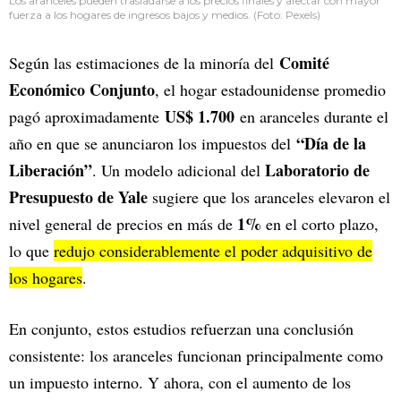
Los aranceles pueden trasladarse a los precios finales y afectar con mayor
fuerza a los hogares de ingresos bajos y medios. (Foto: Pexels)
Comité
Según las estimaciones de la minoría del
Económico Conjunto
, el hogar estadounidense promedio
US$ 1.700
pagó aproximadamente
en aranceles durante el
“Día de la
año en que se anunciaron los impuestos del
Liberación”
Laboratorio de
. Un modelo adicional del
Presupuesto de Yale
sugiere que los aranceles elevaron el
1%
nivel general de precios en más de
en el corto plazo,
lo que
redujo considerablemente el poder adquisitivo de
los hogares
.
En conjunto, estos estudios refuerzan una conclusión
consistente: los aranceles funcionan principalmente como
un impuesto interno. Y ahora, con el aumento de los