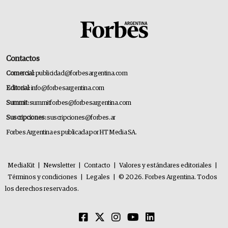
Contactos
Comercial:
publicidad@forbesargentina.com
Editorial:
info@forbesargentina.com
Summit:
summitforbes@forbesargentina.com
Suscripciones:
suscripciones@forbes.ar
Forbes Argentina es publicada por HT Media SA.
MediaKit
|
Newsletter
|
Contacto
|
Valores y estándares editoriales
|
Términos y condiciones
|
Legales
|
© 2026. Forbes Argentina. Todos
los derechos reservados.