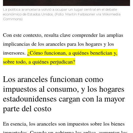
La política arancelaria volvió a ocupar un lugar central en el debate
económico de Estados Unidos. (Foto: Martín Falbisoner vía Wikimedia
Commons)
Con este contexto, resulta clave comprender las amplias
implicancias de los aranceles para los hogares y los
inversores.
¿Cómo funcionan, a quiénes benefician y,
sobre todo, a quiénes perjudican?
Los aranceles funcionan como
impuestos al consumo, y los hogares
estadounidenses cargan con la mayor
parte del costo
En esencia, los aranceles son impuestos sobre los bienes
importados. Cuando un gobierno los aplica, aumentan los