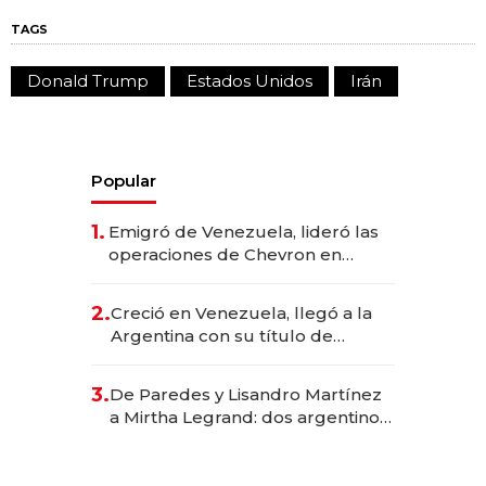
TAGS
Donald Trump
Estados Unidos
Irán
Popular
1.
Emigró de Venezuela, lideró las
operaciones de Chevron en
EE.UU. y hoy es la única mujer
CEO en Vaca Muerta
2.
Creció en Venezuela, llegó a la
Argentina con su título de
abogado y construyó un imperio
gastronómico que revoluciona
3.
De Paredes y Lisandro Martínez
las marcas "fast premium"
a Mirtha Legrand: dos argentinos
impulsan el negocio del wellness
deportivo y el cuidado corporal