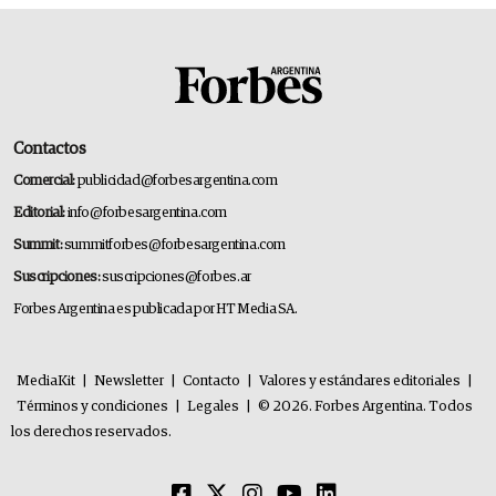
Contactos
Comercial:
publicidad@forbesargentina.com
Editorial:
info@forbesargentina.com
Summit:
summitforbes@forbesargentina.com
Suscripciones:
suscripciones@forbes.ar
Forbes Argentina es publicada por HT Media SA.
MediaKit
|
Newsletter
|
Contacto
|
Valores y estándares editoriales
|
Términos y condiciones
|
Legales
|
© 2026. Forbes Argentina. Todos
los derechos reservados.