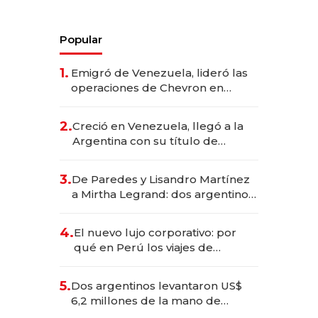
Popular
1.
Emigró de Venezuela, lideró las
operaciones de Chevron en
EE.UU. y hoy es la única mujer
CEO en Vaca Muerta
2.
Creció en Venezuela, llegó a la
Argentina con su título de
abogado y construyó un imperio
gastronómico que revoluciona
3.
De Paredes y Lisandro Martínez
las marcas "fast premium"
a Mirtha Legrand: dos argentinos
impulsan el negocio del wellness
deportivo y el cuidado corporal
4.
El nuevo lujo corporativo: por
qué en Perú los viajes de
negocios dejan de ser reuniones
para convertirse en experiencias
5.
Dos argentinos levantaron US$
transformadoras
6,2 millones de la mano de
Rauch, Englebienne y Woloski