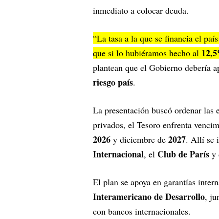
inmediato a colocar deuda.
“La tasa a la que se financia el pa
12,
que si lo hubiéramos hecho al
plantean que el Gobierno debería ap
riesgo país
.
La presentación buscó ordenar las e
privados, el Tesoro enfrenta venci
2026
2027
y diciembre de
. Allí se
Internacional
Club de París
, el
y 
El plan se apoya en garantías inter
Interamericano de Desarrollo
, ju
con bancos internacionales.