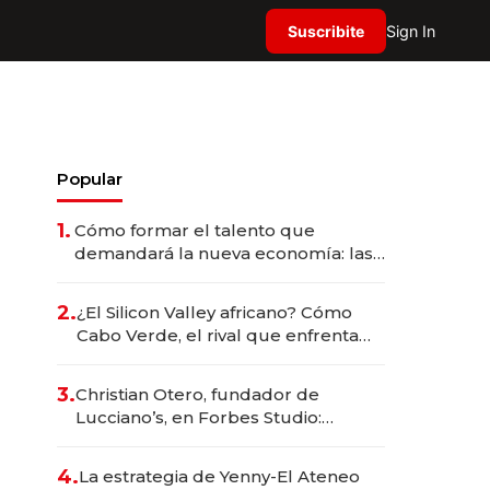
Suscribite
Sign In
Popular
1.
Cómo formar el talento que
demandará la nueva economía: las
habilidades clave que hoy busca
Techint para sus equipos
2.
¿El Silicon Valley africano? Cómo
Cabo Verde, el rival que enfrenta
Argentina, se transformó en un
imán de startups tecnológicas
3.
Christian Otero, fundador de
Lucciano’s, en Forbes Studio:
“Proyectamos el 75% del negocio
fuera de Argentina en cinco años”
4.
La estrategia de Yenny-El Ateneo