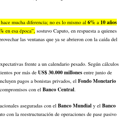
6%
10 años
ís hace mucha diferencia; no es lo mismo al
a
5%
en esa época”,
sostuvo Caputo, en respuesta a quienes
rovechar las ventanas que ya se abrieron con la caída del
xpectativas frente a un calendario pesado. Según cálculos
US$ 30.000 millones
mientos por más de
entre junio de
Fondo Monetario
 incluyen pagos a bonistas privados, el
Banco Central
compromisos con el
.
Banco Mundial
Banco
nacionales aseguradas con el
y el
nto con la reestructuración de operaciones de pase pasivo