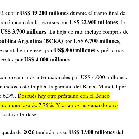
US$ 19.200 millones
rá cubrir
durante el tramo final de
US$ 22.900 millones
 económico calcula recursos por
, lo
US$ 3.700 millones
e
. La hoja de ruta incluye compras de
epública Argentina (BCRA)
US$ 6.700 millones
por
,
US$ 800 millones
e capital e intereses por
y préstamos
US$ 4.000 millones
terales por
.
con organismos internacionales por US$ 4.000 millones.
nuncios, esto implica la garantía del Banco Mundial por
de 6,3%.
Después hay otro préstamo con el Banco
) con una tasa de 7,75%. Y estamos negociando otro
, sostuvo Furiase.
2026
US$ 1.900 millones
ue queda de
también prevé
del