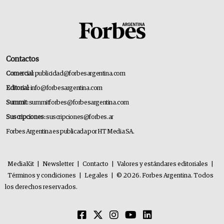
Contactos
Comercial:
publicidad@forbesargentina.com
Editorial:
info@forbesargentina.com
Summit:
summitforbes@forbesargentina.com
Suscripciones:
suscripciones@forbes.ar
Forbes Argentina es publicada por HT Media SA.
MediaKit
|
Newsletter
|
Contacto
|
Valores y estándares editoriales
|
Términos y condiciones
|
Legales
|
© 2026. Forbes Argentina. Todos
los derechos reservados.