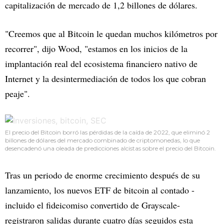
capitalización de mercado de 1,2 billones de dólares.
"Creemos que al Bitcoin le quedan muchos kilómetros por
recorrer", dijo Wood, "estamos en los inicios de la
implantación real del ecosistema financiero nativo de
Internet y la desintermediación de todos los que cobran
peaje".
El precio del Bitcoin borró las pérdidas de la caída de 2022, que eliminó 2
billones de dólares del mercado combinado de criptomonedas, lo que
desencadenó una oleada de predicciones alcistas sobre el precio del Bitcoin.
Tras un periodo de enorme crecimiento después de su
lanzamiento, los nuevos ETF de bitcoin al contado -
incluido el fideicomiso convertido de Grayscale-
registraron salidas durante cuatro días seguidos esta