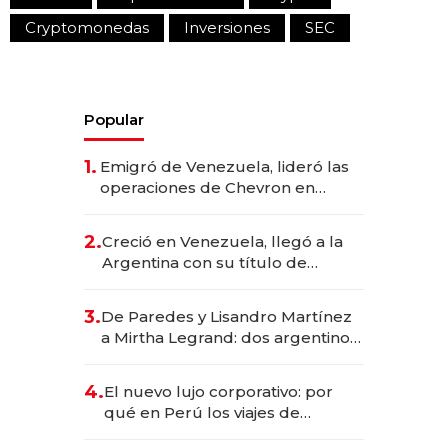
Cryptomonedas
Inversiones
SEC
Popular
1.
Emigró de Venezuela, lideró las
operaciones de Chevron en
EE.UU. y hoy es la única mujer
CEO en Vaca Muerta
2.
Creció en Venezuela, llegó a la
Argentina con su título de
abogado y construyó un imperio
gastronómico que revoluciona
3.
De Paredes y Lisandro Martínez
las marcas "fast premium"
a Mirtha Legrand: dos argentinos
impulsan el negocio del wellness
deportivo y el cuidado corporal
4.
El nuevo lujo corporativo: por
qué en Perú los viajes de
negocios dejan de ser reuniones