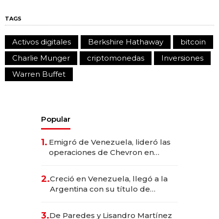
TAGS
Activos digitales
Berkshire Hathaway
bitcoin
Charlie Munger
criptomonedas
Inversiones
Warren Buffet
Popular
1.
Emigró de Venezuela, lideró las
operaciones de Chevron en
EE.UU. y hoy es la única mujer
CEO en Vaca Muerta
2.
Creció en Venezuela, llegó a la
Argentina con su título de
abogado y construyó un imperio
gastronómico que revoluciona
3.
De Paredes y Lisandro Martínez