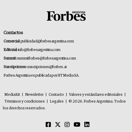
Contactos
Comercial:
publicidad@forbesargentina.com
Editorial:
info@forbesargentina.com
Summit:
summitforbes@forbesargentina.com
Suscripciones:
suscripciones@forbes.ar
Forbes Argentina es publicada por HT Media SA.
MediaKit
|
Newsletter
|
Contacto
|
Valores y estándares editoriales
|
Términos y condiciones
|
Legales
|
© 2026. Forbes Argentina. Todos
los derechos reservados.