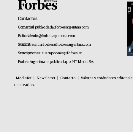
Contactos
Comercial:
publicidad@forbesargentina.com
Editorial:
info@forbesargentina.com
Summit:
summitforbes@forbesargentina.com
Suscripciones:
suscripciones@forbes.ar
Forbes Argentina es publicada por HT Media SA.
MediaKit
|
Newsletter
|
Contacto
|
Valores y estándares editorial
reservados.