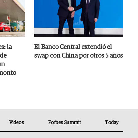
s: la
El Banco Central extendió el
 de
swap con China por otros 5 años
un
 monto
Videos
Forbes Summit
Today