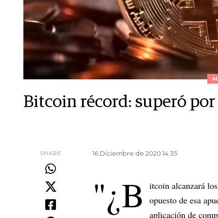
M
Bitcoin récord: superó po
16 Diciembre de 2020 14.35
SHARE
"¿B
itcoin alcanzará lo
opuesto de esa apu
aplicación de comp