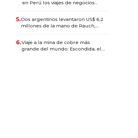
en Perú los viajes de negocios
dejan de ser reuniones para
convertirse en experiencias
5.
Dos argentinos levantaron US$ 6,2
transformadoras
millones de la mano de Rauch,
Englebienne y Woloski
6.
Viaje a la mina de cobre más
grande del mundo: Escondida, el
gigante chileno que exporta US$
14.000 millones anuales