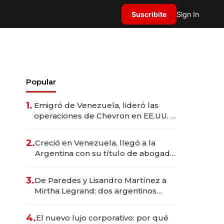
Suscribite
Sign In
Popular
1.
Emigró de Venezuela, lideró las
operaciones de Chevron en EE.UU. y
hoy es la única mujer CEO en Vaca
Muerta
2.
Creció en Venezuela, llegó a la
Argentina con su título de abogado
y construyó un imperio
gastronómico que revoluciona las
3.
De Paredes y Lisandro Martínez a
marcas "fast premium"
Mirtha Legrand: dos argentinos
impulsan el negocio del wellness
deportivo y el cuidado corporal
4.
El nuevo lujo corporativo: por qué