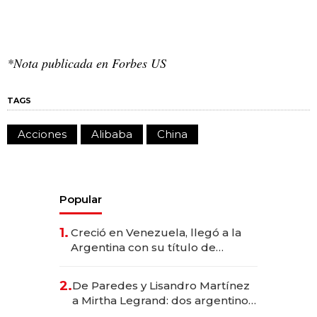
*Nota publicada en Forbes US
TAGS
Acciones
Alibaba
China
Popular
1.
Creció en Venezuela, llegó a la
Argentina con su título de
abogado y construyó un imperio
gastronómico que revoluciona
2.
De Paredes y Lisandro Martínez
las marcas "fast premium"
a Mirtha Legrand: dos argentinos
impulsan el negocio del wellness