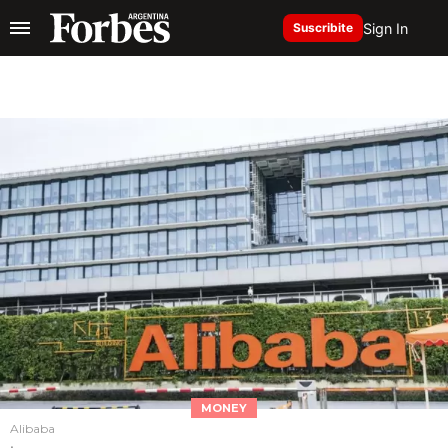
Sign In
Suscribite
MONEY
Alibaba
.