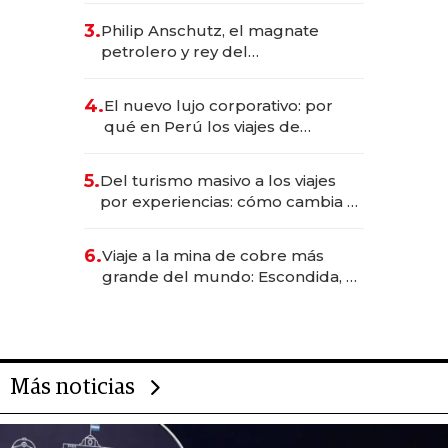
deportivo y el cuidado corporal
3.
Philip Anschutz, el magnate
petrolero y rey del
entretenimiento que va por la
licitación de Tecnópolis junto a
4.
El nuevo lujo corporativo: por
Fénix
qué en Perú los viajes de
negocios dejan de ser reuniones
para convertirse en experiencias
5.
Del turismo masivo a los viajes
transformadoras
por experiencias: cómo cambia el
negocio de la asistencia al viajero
6.
Viaje a la mina de cobre más
grande del mundo: Escondida, el
gigante chileno que exporta US$
14.000 millones anuales
Más noticias