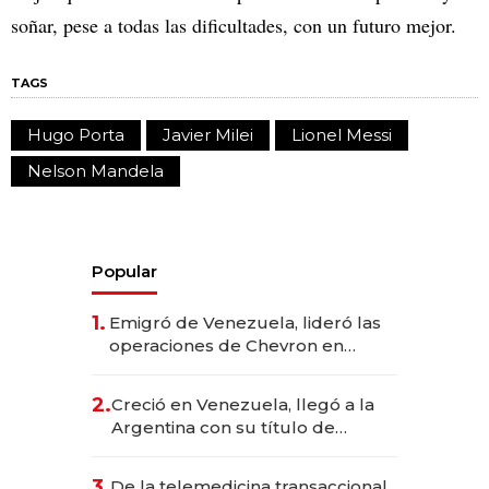
soñar, pese a todas las dificultades, con un futuro mejor.
TAGS
Hugo Porta
Javier Milei
Lionel Messi
Nelson Mandela
Popular
1.
Emigró de Venezuela, lideró las
operaciones de Chevron en
EE.UU. y hoy es la única mujer
CEO en Vaca Muerta
2.
Creció en Venezuela, llegó a la
Argentina con su título de
abogado y construyó un imperio
gastronómico que revoluciona
3.
De la telemedicina transaccional