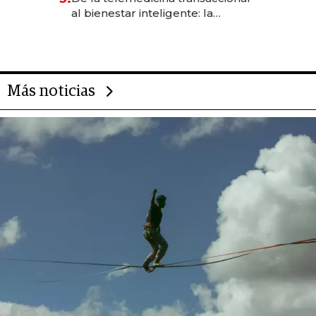
las marcas "fast premium"
al bienestar inteligente: la
evolución de doc24 para
transformar a las organizaciones
Más noticias