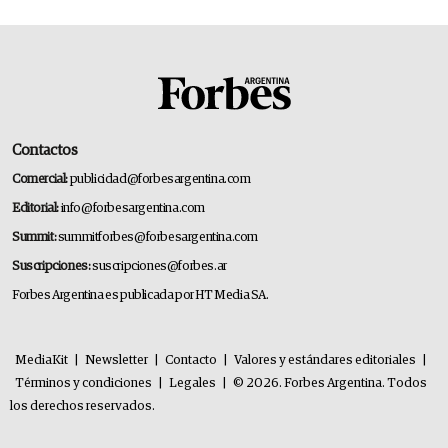
Contactos
Comercial:
publicidad@forbesargentina.com
Editorial:
info@forbesargentina.com
Summit:
summitforbes@forbesargentina.com
Suscripciones:
suscripciones@forbes.ar
Forbes Argentina es publicada por HT Media SA.
MediaKit
|
Newsletter
|
Contacto
|
Valores y estándares editoriales
|
Términos y condiciones
|
Legales
|
© 2026. Forbes Argentina. Todos
los derechos reservados.