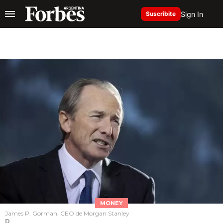
Sign In
Suscribite
MONEY
James P. Gorman, CEO de Morgan Stanley
D