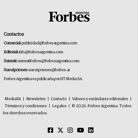
Contactos
Comercial:
publicidad@forbesargentina.com
Editorial:
info@forbesargentina.com
Summit:
summitforbes@forbesargentina.com
Suscripciones:
suscripciones@forbes.ar
Forbes Argentina es publicada por HT Media SA.
MediaKit
|
Newsletter
|
Contacto
|
Valores y estándares editoriales
|
Términos y condiciones
|
Legales
|
© 2026. Forbes Argentina. Todos
los derechos reservados.