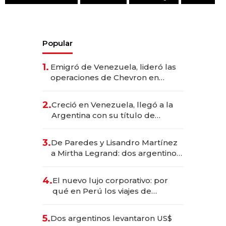
Popular
1.
Emigró de Venezuela, lideró las
operaciones de Chevron en
EE.UU. y hoy es la única mujer
CEO en Vaca Muerta
2.
Creció en Venezuela, llegó a la
Argentina con su título de
abogado y construyó un imperio
gastronómico que revoluciona
3.
De Paredes y Lisandro Martínez
las marcas "fast premium"
a Mirtha Legrand: dos argentinos
impulsan el negocio del wellness
deportivo y el cuidado corporal
4.
El nuevo lujo corporativo: por
qué en Perú los viajes de
negocios dejan de ser reuniones
para convertirse en experiencias
5.
Dos argentinos levantaron US$
transformadoras