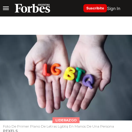
Sign In
Suscribite
LIDERAZGO
Foto De Primer Plano De Letras Lgbtq En Manos De Una Persona
PEXELS