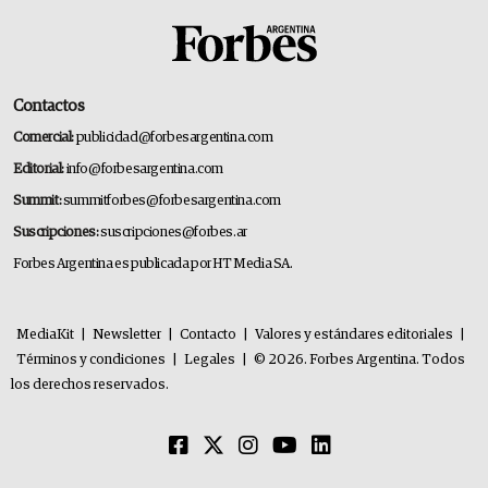
Contactos
Comercial:
publicidad@forbesargentina.com
Editorial:
info@forbesargentina.com
Summit:
summitforbes@forbesargentina.com
Suscripciones:
suscripciones@forbes.ar
Forbes Argentina es publicada por HT Media SA.
MediaKit
|
Newsletter
|
Contacto
|
Valores y estándares editoriales
|
Términos y condiciones
|
Legales
|
© 2026. Forbes Argentina. Todos
los derechos reservados.