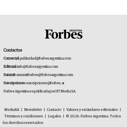
Contactos
Comercial:
publicidad@forbesargentina.com
Editorial:
info@forbesargentina.com
Summit:
summitforbes@forbesargentina.com
Suscripciones:
suscripciones@forbes.ar
Forbes Argentina es publicada por HT Media SA.
MediaKit
|
Newsletter
|
Contacto
|
Valores y estándares editoriales
|
Términos y condiciones
|
Legales
|
© 2026. Forbes Argentina. Todos
los derechos reservados.