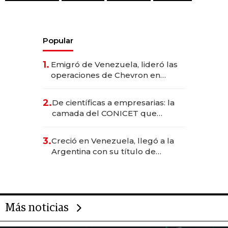
Popular
1.
Emigró de Venezuela, lideró las
operaciones de Chevron en
EE.UU. y hoy es la única mujer
CEO en Vaca Muerta
2.
De científicas a empresarias: la
camada del CONICET que
levantó más de US$ 40 millones
para fundar startups biotech
3.
Creció en Venezuela, llegó a la
Argentina con su título de
abogado y construyó un imperio
gastronómico que revoluciona
las marcas "fast premium"
Más noticias