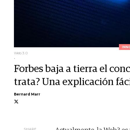
INN
Web 3.0
.
Forbes baja a tierra el co
trata? Una explicación fác
Bernard Marr
SHARE