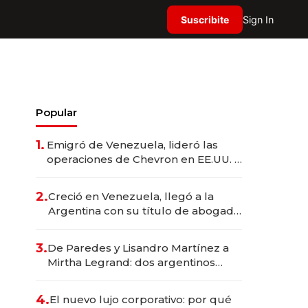
Suscribite
Sign In
Popular
1.
Emigró de Venezuela, lideró las
operaciones de Chevron en EE.UU. y
hoy es la única mujer CEO en Vaca
Muerta
2.
Creció en Venezuela, llegó a la
Argentina con su título de abogado
y construyó un imperio
gastronómico que revoluciona las
3.
De Paredes y Lisandro Martínez a
marcas "fast premium"
Mirtha Legrand: dos argentinos
impulsan el negocio del wellness
deportivo y el cuidado corporal
4.
El nuevo lujo corporativo: por qué