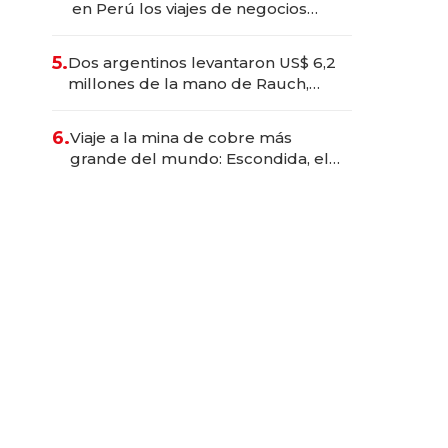
en Perú los viajes de negocios
dejan de ser reuniones para
convertirse en experiencias
5.
Dos argentinos levantaron US$ 6,2
transformadoras
millones de la mano de Rauch,
Englebienne y Woloski
6.
Viaje a la mina de cobre más
grande del mundo: Escondida, el
gigante chileno que exporta US$
14.000 millones anuales