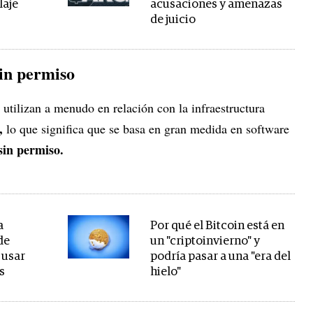
laje
acusaciones y amenazas
de juicio
sin permiso
utilizan a menudo en relación con la infraestructura
,
lo que significa que se basa en gran medida en software
sin permiso.
a
Por qué el Bitcoin está en
de
un "criptoinvierno" y
 usar
podría pasar a una "era del
s
hielo"