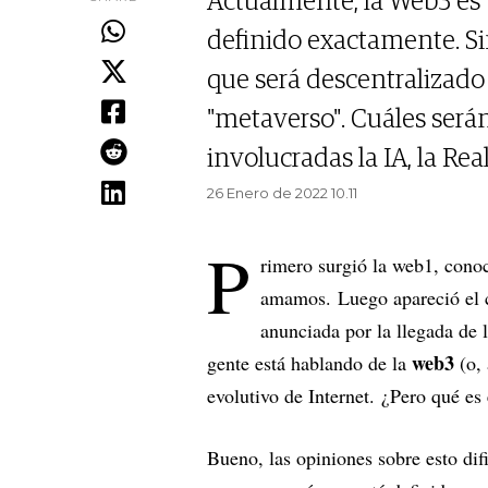
Actualmente, la Web3 es 
definido exactamente. Si
que será descentralizado
"metaverso". Cuáles serán
involucradas la IA, la R
26 Enero de 2022 10.11
P
rimero surgió la web1, cono
amamos. Luego apareció el c
anunciada por la llegada de 
web3
gente está hablando de la
(o, 
evolutivo de Internet. ¿Pero qué e
Bueno, las opiniones sobre esto di