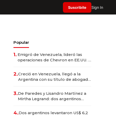
Suscribite
Sign In
Popular
1.
Emigró de Venezuela, lideró las
operaciones de Chevron en EE.UU. y
hoy es la única mujer CEO en Vaca
Muerta
2.
Creció en Venezuela, llegó a la
Argentina con su título de abogado
y construyó un imperio
gastronómico que revoluciona las
3.
De Paredes y Lisandro Martínez a
marcas "fast premium"
Mirtha Legrand: dos argentinos
impulsan el negocio del wellness
deportivo y el cuidado corporal
4.
Dos argentinos levantaron US$ 6,2