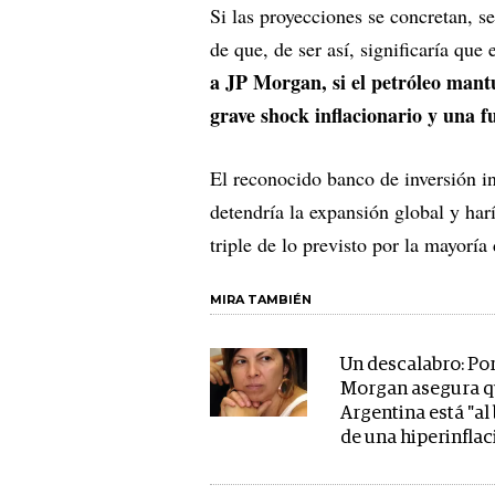
Si las proyecciones se concretan, s
de que, de ser así, significaría qu
a JP Morgan, si el petróleo mantu
grave shock inflacionario y una f
El reconocido banco de inversión i
detendría la expansión global y har
triple de lo previsto por la mayoría
MIRA TAMBIÉN
Un descalabro: Po
Morgan asegura q
Argentina está "al
de una hiperinfla