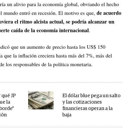
ería un alivio para la economía global, obviando el hecho
de acuerdo
e el mundo entró en recesión. El motivo es que,
viera el ritmo alcista actual, se podría alcanzar un
uerte caída de la economía internacional
.
ndicó que un aumento de precio hasta los US$ 150
ía que la inflación creciera hasta más del 7%, más del
 de los responsables de la política monetaria.
r qué JP
El dólar blue pega un salto
ue la
y las cotizaciones
 borde"
financieras operan a la
ción
baja