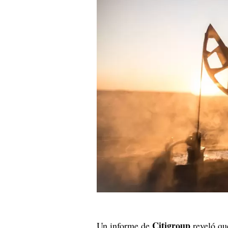
Citigroup
Un informe de
reveló q