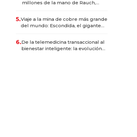
millones de la mano de Rauch,
Englebienne y Woloski
5.
Viaje a la mina de cobre más grande
del mundo: Escondida, el gigante
chileno que exporta US$ 14.000
millones anuales
6.
De la telemedicina transaccional al
bienestar inteligente: la evolución
de doc24 para transformar a las
organizaciones