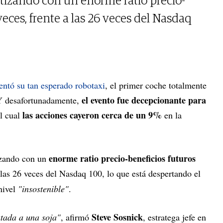
otizando con un enorme ratio precio-
veces, frente a las 26 veces del Nasdaq
entó su tan esperado robotaxi
, el primer coche totalmente
el evento fue decepcionante para
Y desafortunadamente,
las acciones cayeron cerca de un 9%
el cual
en la
enorme ratio precio-beneficios futuros
izando con un
a las 26 veces del Nasdaq 100, lo que está despertando el
nivel
"insostenible"
.
Steve Sosnick
atada a una soja"
, afirmó
, estratega jefe en