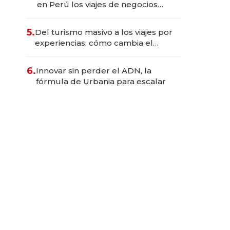
en Perú los viajes de negocios
dejan de ser reuniones para
convertirse en experiencias
5.
Del turismo masivo a los viajes por
transformadoras
experiencias: cómo cambia el
negocio de la asistencia al viajero
6.
Innovar sin perder el ADN, la
fórmula de Urbania para escalar