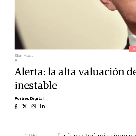
M
Elon Musk
A
Alerta: la alta valuación 
inestable
Forbes Digital
SHARE