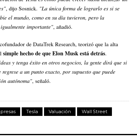
es"
, dijo Sosnick.
"La única forma de lograrlo es si se
ie el mundo, como en su día tuvieron, pero la
o igualmente importante"
, añadió.
 cofundador de DataTrek Research, teorizó que la alta
simple hecho de que Elon Musk está detrás
al
.
deas y tenga éxito en otros negocios, la gente dirá que si
e regrese a un punto exacto, por supuesto que puede
ción autónoma"
, señaló.
presas
Tesla
Valuación
Wall Street