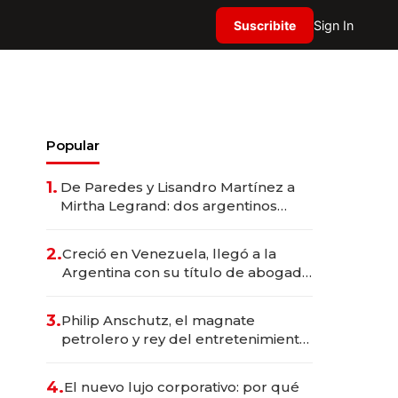
Suscribite
Sign In
Popular
1.
De Paredes y Lisandro Martínez a
Mirtha Legrand: dos argentinos
impulsan el negocio del wellness
deportivo y el cuidado corporal
2.
Creció en Venezuela, llegó a la
Argentina con su título de abogado
y construyó un imperio
gastronómico que revoluciona las
3.
Philip Anschutz, el magnate
marcas "fast premium"
petrolero y rey del entretenimiento
que va por la licitación de
Tecnópolis junto a Fénix
4.
El nuevo lujo corporativo: por qué