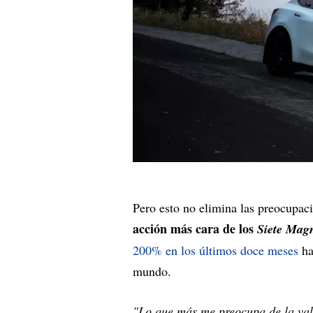
Pero esto no elimina las preocupaci
acción más cara de los
Siete Magn
200% en los últimos doce meses
ha
mundo.
"Lo que más me preocupa de la val