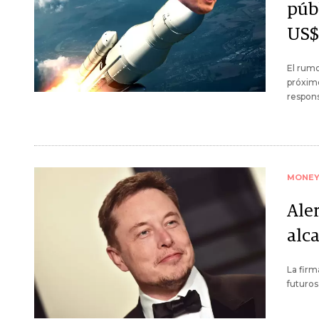
púb
US$
El rumo
próximo
respon
MONE
Aler
alc
La firm
futuros