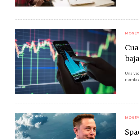
MONE
Cua
baj
Una vez
nombre
MONE
Spa