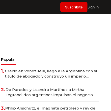
Suscribite
Sign In
Popular
1.
Creció en Venezuela, llegó a la Argentina con su
título de abogado y construyó un imperio
gastronómico que revoluciona las marcas "fast
premium"
2.
De Paredes y Lisandro Martínez a Mirtha
Legrand: dos argentinos impulsan el negocio
del wellness deportivo y el cuidado corporal
3.
Philip Anschutz, el magnate petrolero y rey del