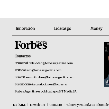
Innovación
Liderazgo
Money
Contactos
Comercial:
publicidad@forbesargentina.com
Editorial:
info@forbesargentina.com
Summit:
summitforbes@forbesargentina.com
Suscripciones:
suscripciones@forbes.ar
Forbes Argentina es publicada por HT Media SA.
MediaKit
|
Newsletter
|
Contacto
|
Valores y estándares editorial