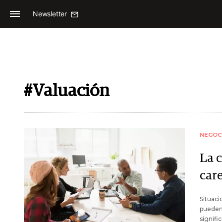
Newsletter
#Valuación
NEGOC
La c
car
Situac
pueden
signifi