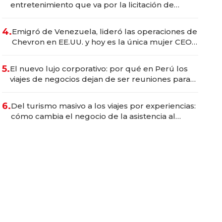
entretenimiento que va por la licitación de
Tecnópolis junto a Fénix
4.
Emigró de Venezuela, lideró las operaciones de
Chevron en EE.UU. y hoy es la única mujer CEO
en Vaca Muerta
5.
El nuevo lujo corporativo: por qué en Perú los
viajes de negocios dejan de ser reuniones para
convertirse en experiencias transformadoras
6.
Del turismo masivo a los viajes por experiencias:
cómo cambia el negocio de la asistencia al
viajero