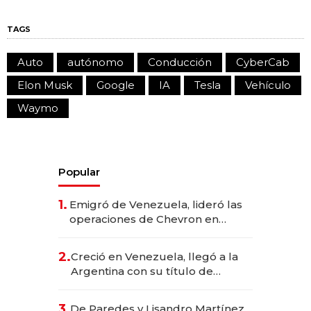
TAGS
Auto
autónomo
Conducción
CyberCab
Elon Musk
Google
IA
Tesla
Vehículo
Waymo
Popular
1.
Emigró de Venezuela, lideró las
operaciones de Chevron en
EE.UU. y hoy es la única mujer
CEO en Vaca Muerta
2.
Creció en Venezuela, llegó a la
Argentina con su título de
abogado y construyó un imperio
gastronómico que revoluciona
3.
De Paredes y Lisandro Martínez