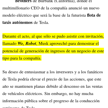
Brothers
de Burbank (California), donde el
multimillonario CEO de la compañía anunció un nuevo
flota de
modelo eléctrico que será la base de la futurista
taxis autónomos
de Tesla.
Durante el acto, al que sólo se pudo asistir con invitación,
llamado
We, Robot
, Musk aprovechó para demostrar el
potencial de generación de ingresos de un negocio de este
tipo para la compañía.
Su deseo de entusiasmar a los inversores y a los fanáticos
de Tesla podría elevar el precio de las acciones, que este
año se mantienen planas debido al descenso en las ventas
de vehículos eléctricos. Sin embargo, no hay mucha
información pública sobre el progreso de la conducción
autónoma de Tesla.