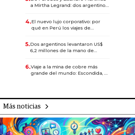
las marcas "fast premium"
a Mirtha Legrand: dos argentinos
impulsan el negocio del wellness
deportivo y el cuidado corporal
4.
El nuevo lujo corporativo: por
qué en Perú los viajes de
negocios dejan de ser reuniones
para convertirse en experiencias
5.
Dos argentinos levantaron US$
transformadoras
6,2 millones de la mano de
Rauch, Englebienne y Woloski
6.
Viaje a la mina de cobre más
grande del mundo: Escondida, el
gigante chileno que exporta US$
14.000 millones anuales
Más noticias