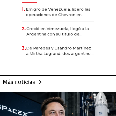
1.
Emigró de Venezuela, lideró las
operaciones de Chevron en
EE.UU. y hoy es la única mujer
CEO en Vaca Muerta
2.
Creció en Venezuela, llegó a la
Argentina con su título de
abogado y construyó un imperio
gastronómico que revoluciona
3.
De Paredes y Lisandro Martínez
las marcas "fast premium"
a Mirtha Legrand: dos argentinos
impulsan el negocio del wellness
deportivo y el cuidado corporal
Más noticias