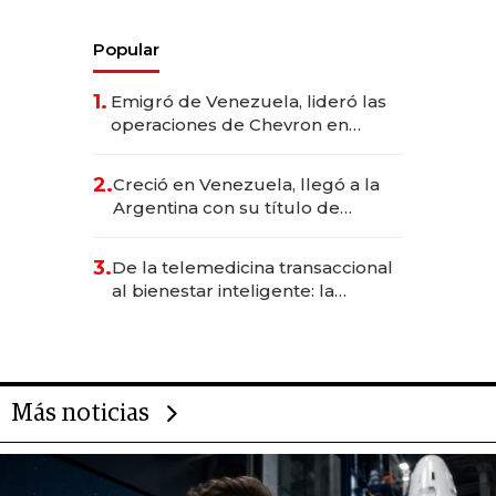
Popular
1.
Emigró de Venezuela, lideró las
operaciones de Chevron en
EE.UU. y hoy es la única mujer
CEO en Vaca Muerta
2.
Creció en Venezuela, llegó a la
Argentina con su título de
abogado y construyó un imperio
gastronómico que revoluciona
3.
De la telemedicina transaccional
las marcas "fast premium"
al bienestar inteligente: la
evolución de doc24 para
transformar a las organizaciones
Más noticias