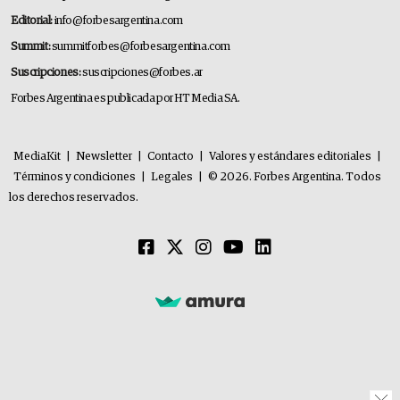
Editorial:
info@forbesargentina.com
Summit:
summitforbes@forbesargentina.com
Suscripciones:
suscripciones@forbes.ar
Forbes Argentina es publicada por HT Media SA.
MediaKit
|
Newsletter
|
Contacto
|
Valores y estándares editoriales
|
Términos y condiciones
|
Legales
|
© 2026. Forbes Argentina. Todos
los derechos reservados.