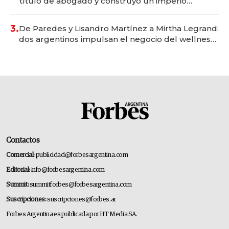
título de abogado y construyó un imperio
gastronómico que revoluciona las marcas "fast
premium"
3.
De Paredes y Lisandro Martínez a Mirtha Legrand:
dos argentinos impulsan el negocio del wellness
deportivo y el cuidado corporal
Contactos
Comercial:
publicidad@forbesargentina.com
Editorial:
info@forbesargentina.com
Summit:
summitforbes@forbesargentina.com
Suscripciones:
suscripciones@forbes.ar
Forbes Argentina es publicada por HT Media SA.