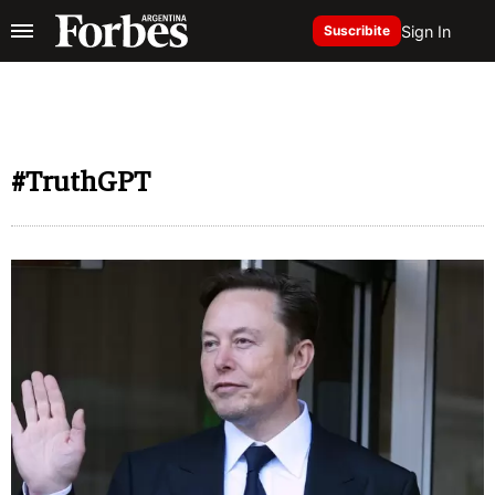
Sign In
Suscribite
#TruthGPT