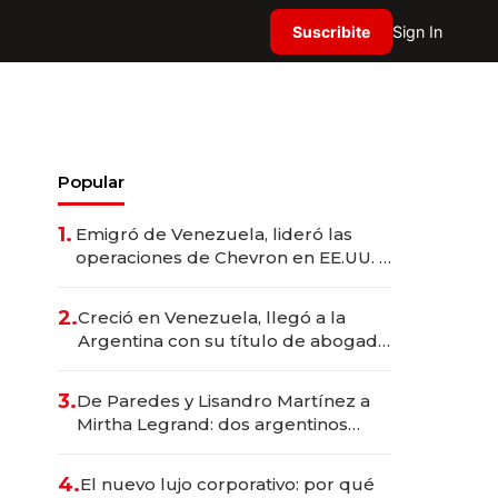
Suscribite
Sign In
Popular
1.
Emigró de Venezuela, lideró las
operaciones de Chevron en EE.UU. y
hoy es la única mujer CEO en Vaca
Muerta
2.
Creció en Venezuela, llegó a la
Argentina con su título de abogado
y construyó un imperio
gastronómico que revoluciona las
3.
De Paredes y Lisandro Martínez a
marcas "fast premium"
Mirtha Legrand: dos argentinos
impulsan el negocio del wellness
deportivo y el cuidado corporal
4.
El nuevo lujo corporativo: por qué