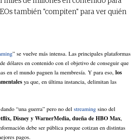
n miles de millones en contenido para
CEOs también "compiten" para ver quién
eaming
” se vuelve más intensa. Las principales plataformas
 de dólares en contenido con el objetivo de conseguir que
los
nas en el mundo paguen la membresía. Y para eso,
amentales
ya que, en última instancia, delimitan las
tá dando “una guerra” pero no del
streaming
sino del
tflix, Disney y WarnerMedia, dueña de HBO Max
,
nformación debe ser pública porque cotizan en distintas
mejores pagos.