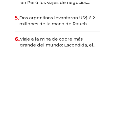
en Perú los viajes de negocios
dejan de ser reuniones para
convertirse en experiencias
5.
Dos argentinos levantaron US$ 6,2
transformadoras
millones de la mano de Rauch,
Englebienne y Woloski
6.
Viaje a la mina de cobre más
grande del mundo: Escondida, el
gigante chileno que exporta US$
14.000 millones anuales