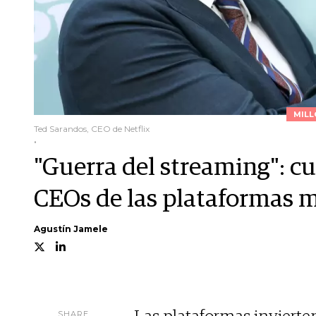
MILL
Ted Sarandos, CEO de Netflix
.
"Guerra del streaming": c
CEOs de las plataformas 
Agustín Jamele
SHARE