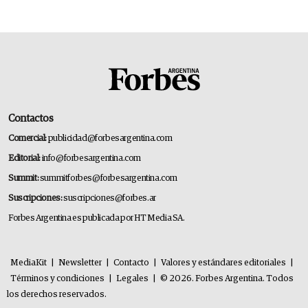
Contactos
Comercial:
publicidad@forbesargentina.com
Editorial:
info@forbesargentina.com
Summit:
summitforbes@forbesargentina.com
Suscripciones:
suscripciones@forbes.ar
Forbes Argentina es publicada por HT Media SA.
MediaKit
|
Newsletter
|
Contacto
|
Valores y estándares editoriales
|
Términos y condiciones
|
Legales
|
© 2026. Forbes Argentina. Todos
los derechos reservados.