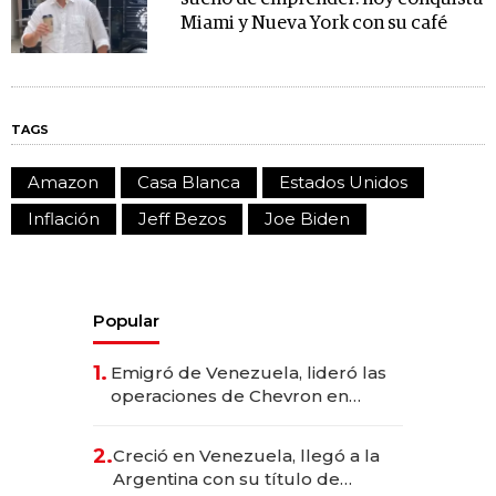
Miami y Nueva York con su café
TAGS
Amazon
Casa Blanca
Estados Unidos
Inflación
Jeff Bezos
Joe Biden
Popular
1.
Emigró de Venezuela, lideró las
operaciones de Chevron en
EE.UU. y hoy es la única mujer
CEO en Vaca Muerta
2.
Creció en Venezuela, llegó a la
Argentina con su título de