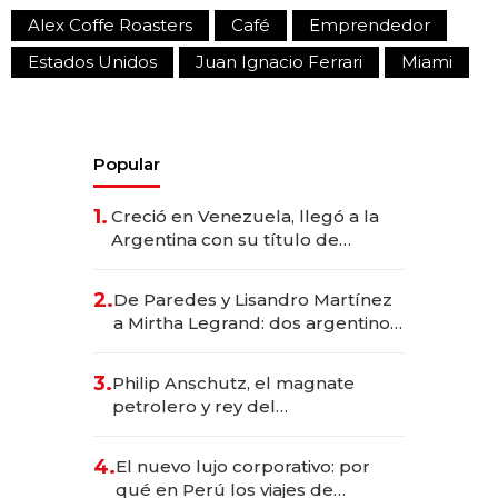
Alex Coffe Roasters
Café
Emprendedor
Estados Unidos
Juan Ignacio Ferrari
Miami
Popular
1.
Creció en Venezuela, llegó a la
Argentina con su título de
abogado y construyó un imperio
gastronómico que revoluciona
2.
De Paredes y Lisandro Martínez
las marcas "fast premium"
a Mirtha Legrand: dos argentinos
impulsan el negocio del wellness
deportivo y el cuidado corporal
3.
Philip Anschutz, el magnate
petrolero y rey del
entretenimiento que va por la
licitación de Tecnópolis junto a
4.
El nuevo lujo corporativo: por
Fénix
qué en Perú los viajes de