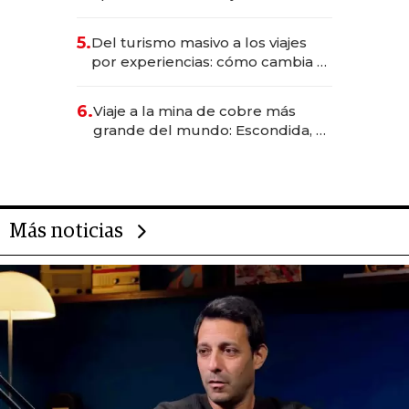
negocios dejan de ser reuniones
para convertirse en experiencias
5.
Del turismo masivo a los viajes
transformadoras
por experiencias: cómo cambia el
negocio de la asistencia al viajero
6.
Viaje a la mina de cobre más
grande del mundo: Escondida, el
gigante chileno que exporta US$
14.000 millones anuales
Más noticias