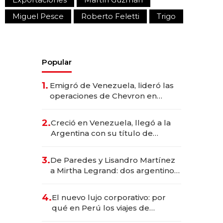
Miguel Pesce
Roberto Feletti
Trigo
Popular
1.
Emigró de Venezuela, lideró las
operaciones de Chevron en
EE.UU. y hoy es la única mujer
CEO en Vaca Muerta
2.
Creció en Venezuela, llegó a la
Argentina con su título de
abogado y construyó un imperio
gastronómico que revoluciona
3.
De Paredes y Lisandro Martínez
las marcas "fast premium"
a Mirtha Legrand: dos argentinos
impulsan el negocio del wellness
deportivo y el cuidado corporal
4.
El nuevo lujo corporativo: por
qué en Perú los viajes de
negocios dejan de ser reuniones