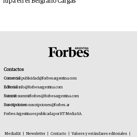
lupa en el Belgrano Cargas
Contactos
Comercial:
publicidad@forbesargentina.com
Editorial:
info@forbesargentina.com
Summit:
summitforbes@forbesargentina.com
Suscripciones:
suscripciones@forbes.ar
Forbes Argentina es publicada por HT Media SA.
MediaKit
|
Newsletter
|
Contacto
|
Valores y estándares editoriales
|