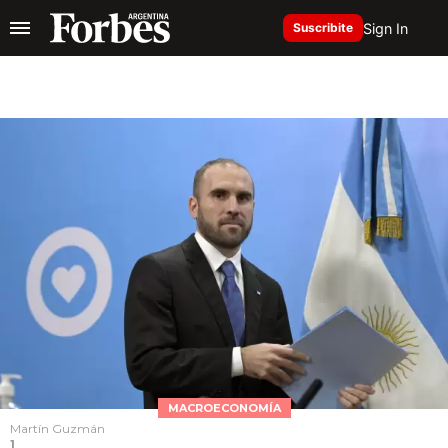
Sign In
Suscribite
MACROECONOMÍA
Martín Guzmán
1