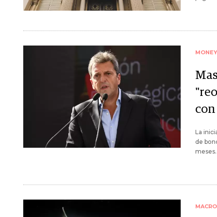
MONE
Mas
"re
con
La inic
de bono
meses.
MACRO