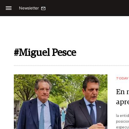
Newsletter
#Miguel Pesce
TODAY
En 
apre
la enti
posicio
especul