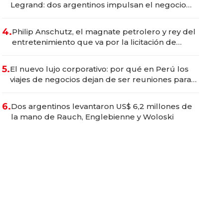
Legrand: dos argentinos impulsan el negocio
del wellness deportivo y el cuidado corporal
4.
Philip Anschutz, el magnate petrolero y rey del
entretenimiento que va por la licitación de
Tecnópolis junto a Fénix
5.
El nuevo lujo corporativo: por qué en Perú los
viajes de negocios dejan de ser reuniones para
convertirse en experiencias transformadoras
6.
Dos argentinos levantaron US$ 6,2 millones de
la mano de Rauch, Englebienne y Woloski