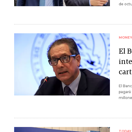
de octu
MONE
El B
inte
car
El Banc
pagará 
millone
TODAY