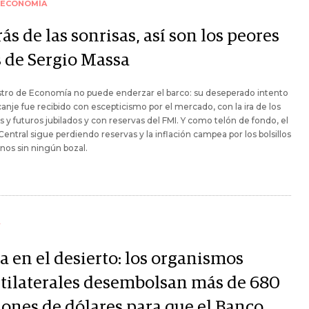
ECONOMÍA
ás de las sonrisas, así son los peores
s de Sergio Massa
stro de Economía no puede enderzar el barco: su deseperado intento
canje fue recibido con escepticismo por el mercado, con la ira de los
s y futuros jubilados y con reservas del FMI. Y como telón de fondo, el
entral sigue perdiendo reservas y la inflación campea por los bolsillos
nos sin ningún bozal.
Y
a en el desierto: los organismos
tilaterales desembolsan más de 680
lones de dólares para que el Banco