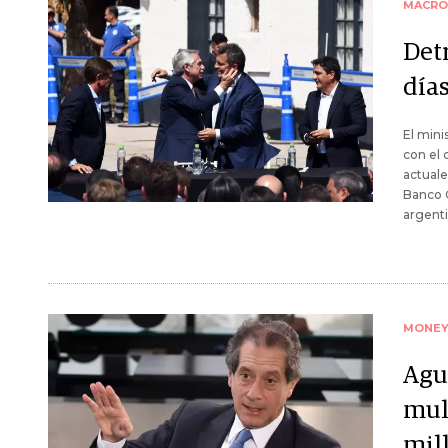
MACRO
Detr
día
El mini
con el 
actuale
Banco C
argenti
MONE
Agu
mul
mil