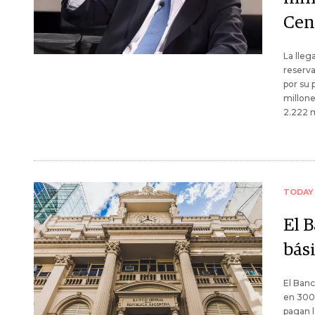
Cen
La lleg
reserva
por su 
millone
2.222 m
TODAY
El 
bási
El Banc
en 300 
pagan l