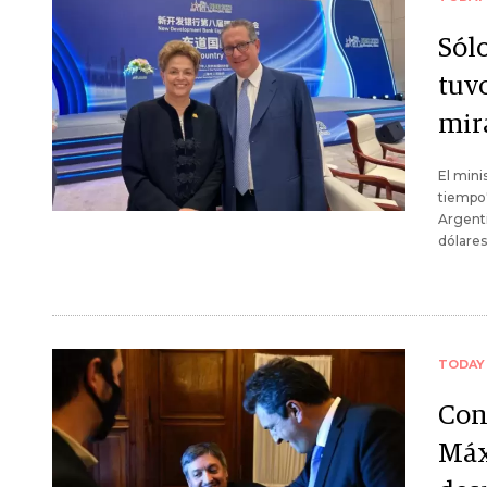
Sólo
tuv
mir
El mini
tiempo"
Argenti
dólares
TODAY
Con
Máx