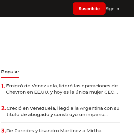
Suscribite
Sign In
Popular
1.
Emigró de Venezuela, lideró las operaciones de
Chevron en EE.UU. y hoy es la única mujer CEO
en Vaca Muerta
2.
Creció en Venezuela, llegó a la Argentina con su
título de abogado y construyó un imperio
gastronómico que revoluciona las marcas "fast
premium"
3.
De Paredes y Lisandro Martínez a Mirtha