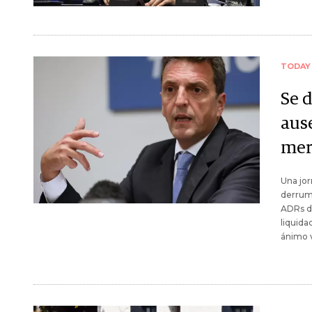
TODAY
Se 
aus
mer
Una jor
derrumb
ADRs de
liquida
ánimo 