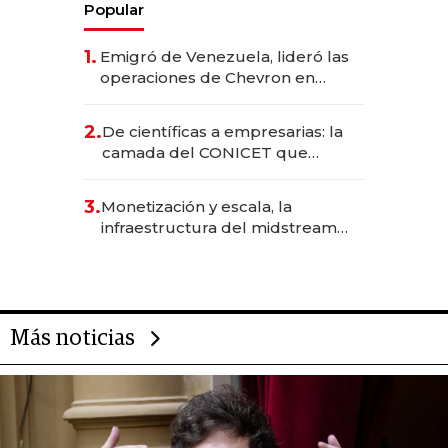
Popular
1.
Emigró de Venezuela, lideró las
operaciones de Chevron en
EE.UU. y hoy es la única mujer
CEO en Vaca Muerta
2.
De científicas a empresarias: la
camada del CONICET que
levantó más de US$ 40 millones
para fundar startups biotech
3.
Monetización y escala, la
infraestructura del midstream
busca destrabar el potencial de
Vaca Muerta
Más noticias